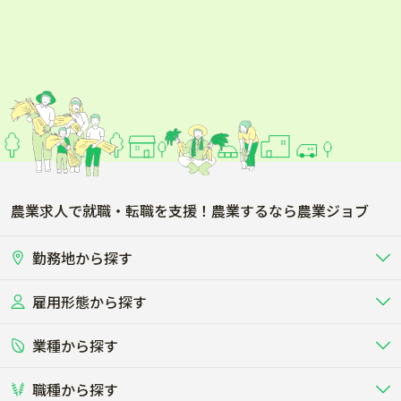
農業求人で就職・転職を支援！農業するなら農業ジョブ
勤務地から探す
雇用形態から探す
北海道
東北
業種から探す
正社員
バイト・アルバイト・パート
関東
北陸･甲信
職種から探す
畜産（酪農･肉牛･養豚･養鶏など）
短期アルバイト
新卒（正社員･インターン）
東海
関西