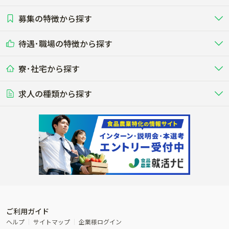
募集の特徴から探す
農場･牧場･現場職
専門職（獣医師･人工授精師･
その他（独立・副業など）
酪農
肉牛
中国
四国
耕種（野菜･穀物･花卉･果樹など）
削蹄師etc）
乳牛を繁殖・飼育して生乳を出荷
和牛を繁殖・肥育して市場に出荷す
待遇･職場の特徴から探す
未経験歓迎
社会人未経験歓迎
する牧場
る牧場
九州･沖縄
海外
ドライバー
接客･販売
露地野菜･畑作
施設野菜
農業関連企業
寮･社宅から探す
畑・圃場で野菜・穀物を生産
ビニールハウスで多様な野菜の生産
養豚
社会保険完備
養鶏
家賃補助制度あり
学歴不問
夫婦での応募OK
豚を繁殖・肥育して市場に出荷す
食用鶏や鶏卵を生産し出荷する養鶏
営業･企画
経理･事務
る養豚場
場
農業資材･肥料
種苗
稲作
求人の種類から探す
その他業種
果樹
単身寮あり
世帯寮あり
食事補助あり
残業月20時間以内
50代採用実績あり
週1日～OK
農場設備・肥料・飼料の生産・流
農業用の種や苗の生産・流通・販売
水田で稲を栽培し食用米を生産
果物の栽培・収穫・観光農園など
通・販売
競走馬
研究･開発
その他畜産
WEB･IT
転職おまかせ求人
寮･社宅相談可
林業･造園
漁業･養殖
レースで活躍する馬の手入れや子馬
その他動物の畜産業（羊、ウズラな
賞与実績あり
年間休日100日以上
花卉
植物工場
週2日～OK
AT免許OK
の育成
ど）
木材の植林・伐採・加工、または
魚介類の採捕・養殖、または水産加
農業機械
流通･商社
ビニールハウスで観賞用植物の栽
環境制御された工場で野菜の生産管
その他職種
造園庭師
工場
農業用の機械・機材の開発・販
農産物・農産品の物流・卸し・輸出
培
理
経験者優遇
独立支援可能
売・リース
入
内定まで最短1週間
管理者･幹部採用
製造･加工･販売
福祉
産休･育休取得実績あり
農産物から食品を製造・加工・販
福祉事業と農業生産を連携させたビ
売
ジネス
ご利用ガイド
その他農業関連企業
ヘルプ
サイトマップ
企業様ログイン