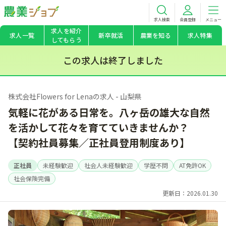
求人検索
会員登録
メニュー
求人を紹介
求人一覧
新卒就活
農業を知る
求人特集
してもらう
この求人は終了しました
株式会社Flowers for Lenaの求人 - 山梨県
気軽に花がある日常を。八ヶ岳の雄大な自然
を活かして花々を育てていきませんか？
【契約社員募集／正社員登用制度あり】
正社員
未経験歓迎
社会人未経験歓迎
学歴不問
AT免許OK
社会保険完備
更新日：2026.01.30