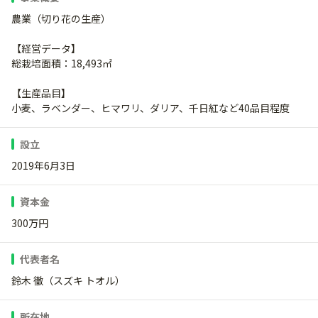
農業（切り花の生産）
【経営データ】
総栽培面積：18,493㎡
【生産品目】
小麦、ラベンダー、ヒマワリ、ダリア、千日紅など40品目程度
設立
2019年6月3日
資本金
300万円
代表者名
鈴木 徹（スズキ トオル）
所在地