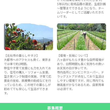
5年以内に栽培品種の選定、生産計画
～管理までできるようになり、チー
ムリーダーとしてご活躍いただきた
いです。
【北杜市の暮らしやすさ】
【環境・気候について】
大都市へのアクセスも良く、東京ま
八ヶ岳がもたらす豊かな自然環境が
では車で約2時間。
あり、日照時間も長く気持ちの良い
移住や子育て支援にも力を入れてお
お天気の日が多いです。
り、住宅の購入・リフォーム支援、
市内各所にコンビニやスーパー、ド
空き家バンク制度の実施、子育て応
ラッグストアが点在しており生活は
援金の支給、医療費の助成などを行
しやすい環境ですが、同じ市内でも
っているため、この地での暮らしが
標高差がかなりあるため、自家用車
初めてでも安心して生活ができま
は必須です。
す。
募集概要