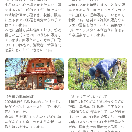
生花店は生花市場で花を仕入れて販
収穫した花を無駄にすることなく販
売するのが一般的ですが、当社は花
売できるよう、自社でドライフラワ
の栽培計画から種まき、収穫、販売
ーに加工し、通年販売しているのも
に至るまでの工程を自分たちの手で
特徴です。店舗では雑貨の販売やカ
行っています。
フェの運営も行っており、農業を中
本社に店舗も兼ね備えており、朝収
心にライフスタイルが豊かになるよ
穫した生花はその日のうちに販売し
うな提案をしています。
ています。直販だからこその手に取
りやすい価格で、消費者に新鮮な花
を届けることができるのです。
【今後の事業展開】
【キャリアパスについて】
2024年春から敷地内のマンサード小
1年目はMT免許などの必要な免許の
屋がイベントスペースとして生まれ
取得、農機具（刈払機、モアなど）
変わりました。
の操作方法の習得をしていただきま
店舗に足を運んでくれた方が花に興
す。2～3年で作物の管理方法、作業
味がなくても楽しめるような新しい
内容のスケジュール作成を習得いた
取り組みを進めています。
だき、種苗会社の展示会で品種につ
いての知識も深めていただきます。