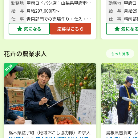
り場を動かす、青果チーフ候補＜甲
肉部門チーフ
勤務地
甲府ヨドバシ店：山梨県甲府市丸
勤務地
甲府ヨ
信越エリア＞
の内1-3-3
の内1-3
給 与
月給297,600円～
給 与
月給29
仕 事
青果部門での売場作り・仕入・販
仕 事
精肉部
売
販売
気になる
応募はこちら
気にな
花卉の農業求人
もっと見る
栃木県益子町（地域おこし協力隊）
の求人
島根県吉賀町（