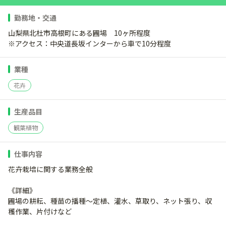
勤務地・交通
山梨県北杜市高根町にある圃場 10ヶ所程度
※アクセス：中央道長坂インターから車で10分程度
業種
花卉
生産品目
観葉植物
仕事内容
花卉栽培に関する業務全般
《詳細》
圃場の耕耘、種苗の播種～定植、灌水、草取り、ネット張り、収
穫作業、片付けなど