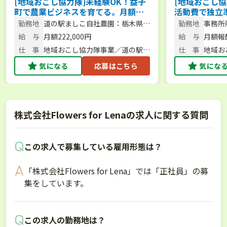
[地域おこし協力隊]未経験OK！益子
[地域おこし協
町で農業ビジネスを育てる。月額
活動費で独立
22.2万円／地域のサポート◎＜まず
水質日本一の
勤務地
道の駅ましこ自社農園：栃木県益
勤務地
事務所
は相談からもOK！＞
験からの就農
子町
町内
給 与
月額222,000円
給 与
月額報酬
OK！＞
仕 事
地域おこし協力隊事業／道の駅を
仕 事
地域お
支える農業部門の運営・栽培・収
を盛り
気になる
応募はこちら
気にな
支管理
修員
株式会社Flowers for Lenaの求人に関する質問
この求人で募集している雇用形態は？
「株式会社Flowers for Lena」では「正社員」の募
集をしています。
この求人の勤務地は？