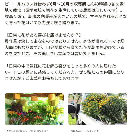
ビニールハウスは使わず6月～10月の収穫期に約40種類の花を露
地で栽培（露地栽培で切花を生産している農家は珍しいです）。
標高750ｍ、朝晩の寒暖差が大きいこの地で、甘やかされることな
く育った花はとても力強く咲き誇ります。
【日常に花がある喜びを届けませんか？】
農作業は決して楽なものではありません。身体が慣れるまでは筋
肉痛にもなりますが、自分が種から育てた花が朝陽を浴びている
のを見たとき、その美しさは言葉では言い表せません。
「日常の中で気軽に花を飾る喜びをもっと多くの人に届けた
い。」この想いに共感してくださる方、ぜひ私たちの仲間になり
ませんか？ご応募をお待ちしております。
【花が身近な生活を届ける】
【当社のこだわり】