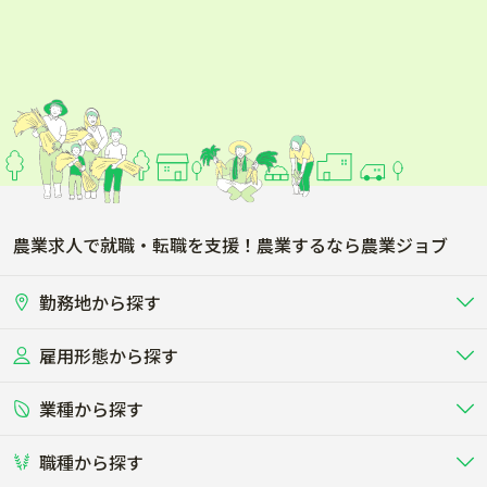
農業求人で就職・転職を支援！農業するなら農業ジョブ
勤務地から探す
雇用形態から探す
北海道
東北
業種から探す
正社員
バイト・アルバイト・パート
関東
北陸･甲信
職種から探す
畜産（酪農･肉牛･養豚･養鶏など）
短期アルバイト
新卒（正社員･インターン）
東海
関西