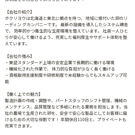
【会社の紹介】
ホクリヨウは北海道と東北に拠点を持つ、 地域に根付いた卵のリ
ーディン グカンパニーです。 最新の設備を導入したシステム鶏舎
で、 効率的かつ衛生的な生産環境を整えています。 社員一人ひと
りが安心して働けるよう、充実した福利厚生やサポート体制を整
えています。
【会社の強み】
・東証スタンダード上場の安定企業で長期的に働ける環境
・機械化された作業で、 体力的な負担が少なく長く働ける
・資格取得支援制度や研修制度で未経験からでもスキルアップ可
能
【働く上での魅力】
製造計画の作成・調整や、パートスタッフのシフト管理、機械の
メンテナンス、品質管理など多岐にわたる業務を担当しま す。当
社の農場で生産された卵を、安全で安心な製品としてお客様に届
けるための大切な役割です！ 年間休日110日と、プライベートも
充実できます。