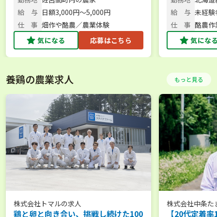
スで始められます◎
給 与
日額3,000円～5,000円
給 与
未経験
者：時給
仕 事
畑作や酪農／農業体験
仕 事
酪農作
の乳製
気になる
応募はこちら
気にな
養鶏の農業求人
もっと見る
株式会社トマル
の求人
株式会社中条た
鶏と卵と向き合い、挑戦し続けた100
【20代定着率