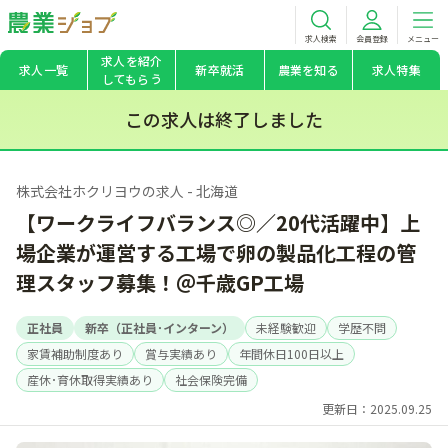
求人検索
会員登録
メニュー
求人を紹介
求人一覧
新卒就活
農業を知る
求人特集
してもらう
この求人は終了しました
株式会社ホクリヨウの求人 - 北海道
【ワークライフバランス◎／20代活躍中】上
場企業が運営する工場で卵の製品化工程の管
理スタッフ募集！＠千歳GP工場
正社員
新卒（正社員･インターン）
未経験歓迎
学歴不問
家賃補助制度あり
賞与実績あり
年間休日100日以上
産休･育休取得実績あり
社会保険完備
更新日：2025.09.25