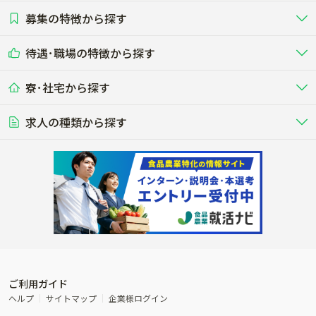
募集の特徴から探す
農場･牧場･現場職
専門職（獣医師･人工授精師･
その他（独立・副業など）
酪農
肉牛
中国
四国
耕種（野菜･穀物･花卉･果樹など）
削蹄師etc）
乳牛を繁殖・飼育して生乳を出荷
和牛を繁殖・肥育して市場に出荷す
待遇･職場の特徴から探す
未経験歓迎
社会人未経験歓迎
する牧場
る牧場
九州･沖縄
海外
ドライバー
接客･販売
露地野菜･畑作
施設野菜
農業関連企業
寮･社宅から探す
畑・圃場で野菜・穀物を生産
ビニールハウスで多様な野菜の生産
養豚
社会保険完備
養鶏
家賃補助制度あり
学歴不問
夫婦での応募OK
豚を繁殖・肥育して市場に出荷す
食用鶏や鶏卵を生産し出荷する養鶏
営業･企画
経理･事務
る養豚場
場
農業資材･肥料
種苗
稲作
求人の種類から探す
その他業種
果樹
単身寮あり
世帯寮あり
食事補助あり
残業月20時間以内
50代採用実績あり
週1日～OK
農場設備・肥料・飼料の生産・流
農業用の種や苗の生産・流通・販売
水田で稲を栽培し食用米を生産
果物の栽培・収穫・観光農園など
通・販売
競走馬
研究･開発
その他畜産
WEB･IT
転職おまかせ求人
寮･社宅相談可
林業･造園
漁業･養殖
レースで活躍する馬の手入れや子馬
その他動物の畜産業（羊、ウズラな
賞与実績あり
年間休日100日以上
花卉
植物工場
週2日～OK
AT免許OK
の育成
ど）
木材の植林・伐採・加工、または
魚介類の採捕・養殖、または水産加
農業機械
流通･商社
ビニールハウスで観賞用植物の栽
環境制御された工場で野菜の生産管
その他職種
造園庭師
工場
農業用の機械・機材の開発・販
農産物・農産品の物流・卸し・輸出
培
理
経験者優遇
独立支援可能
売・リース
入
内定まで最短1週間
管理者･幹部採用
製造･加工･販売
福祉
産休･育休取得実績あり
農産物から食品を製造・加工・販
福祉事業と農業生産を連携させたビ
売
ジネス
ご利用ガイド
その他農業関連企業
ヘルプ
サイトマップ
企業様ログイン
農業に密接に関わるその他のビジ