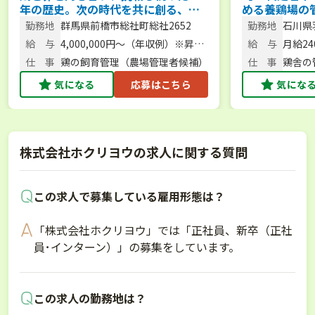
年の歴史。次の時代を共に創る、農
める養鶏場の
場長候補を募集。 【未経験歓迎／人
経験／U･Iタ
勤務地
群馬県前橋市総社町総社2652
勤務地
石川県
柄重視】
18-1
給 与
4,000,000円～（年収例）※昇
給 与
月給24
給・賞与あり
仕 事
鶏の飼育管理（農場管理者候補）
仕 事
鶏舎の
気になる
応募はこちら
気にな
株式会社ホクリヨウの求人に関する質問
この求人で募集している雇用形態は？
「株式会社ホクリヨウ」では「正社員、新卒（正社
員･インターン）」の募集をしています。
この求人の勤務地は？