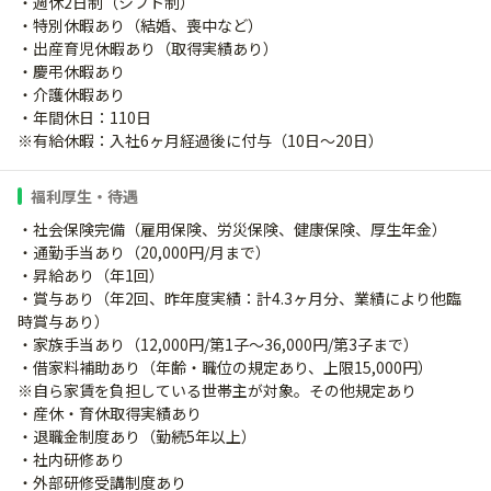
・週休2日制（シフト制）
・特別休暇あり（結婚、喪中など）
・出産育児休暇あり（取得実績あり）
・慶弔休暇あり
・介護休暇あり
・年間休日：110日
※有給休暇：入社6ヶ月経過後に付与（10日～20日）
福利厚生・待遇
・社会保険完備（雇用保険、労災保険、健康保険、厚生年金）
・通勤手当あり（20,000円/月まで）
・昇給あり（年1回）
・賞与あり（年2回、昨年度実績：計4.3ヶ月分、業績により他臨
時賞与あり）
・家族手当あり（12,000円/第1子～36,000円/第3子まで）
・借家料補助あり（年齢・職位の規定あり、上限15,000円）
※自ら家賃を負担している世帯主が対象。その他規定あり
・産休・育休取得実績あり
・退職金制度あり（勤続5年以上）
・社内研修あり
・外部研修受講制度あり