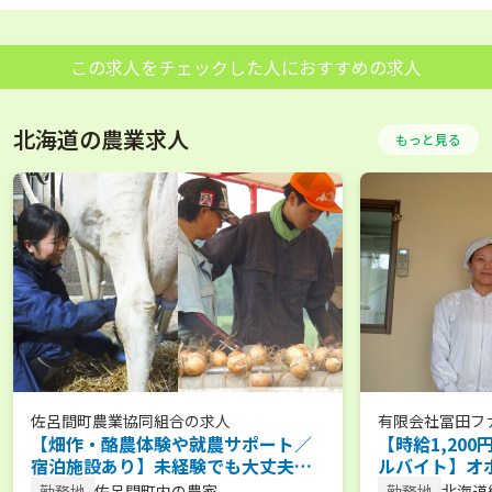
この求人をチェックした人におすすめの求人
北海道の農業求人
もっと見る
佐呂間町農業協同組合
の求人
有限会社冨田フ
【畑作・酪農体験や就農サポート／
【時給1,20
宿泊施設あり】未経験でも大丈夫！
ルバイト】オ
体験から新規就農まであなたのペー
の中で働くア
勤務地
佐呂間町内の農家
勤務地
北海道