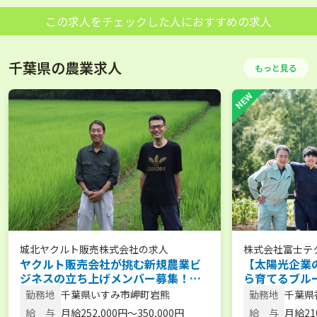
この求人をチェックした人におすすめの求人
千葉県の農業求人
もっと見る
城北ヤクルト販売株式会社
の求人
株式会社富士テ
ヤクルト販売会社が挑む新規農業ビ
【太陽光企業
ション
ジネスの立ち上げメンバー募集！
ら育てるブル
【月給25〜35万／賞与年2回あり／
の栽培／将来
勤務地
千葉県いすみ市岬町岩熊
勤務地
千葉県
農業未経験OK】
休2日制／UI
給 与
月給252,000円～350,000円
給 与
月給21