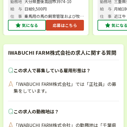
管理職候補
しょう！ 【
勤務地
大分県豊後高田市3974-10
勤務地
三重県
賞！／最新機
給 与
日給9,500円
給 与
月給180
仕 事
乗馬用の馬の飼育管理および牧場
仕 事
近江牛
運営業務
養管理
気になる
応募はこちら
気にな
IWABUCHI FARM株式会社の求人に関する質問
この求人で募集している雇用形態は？
「IWABUCHI FARM株式会社」では「正社員」の募
集をしています。
この求人の勤務地は？
「IWABUCHI FARM株式会社」の勤務地は「千葉県