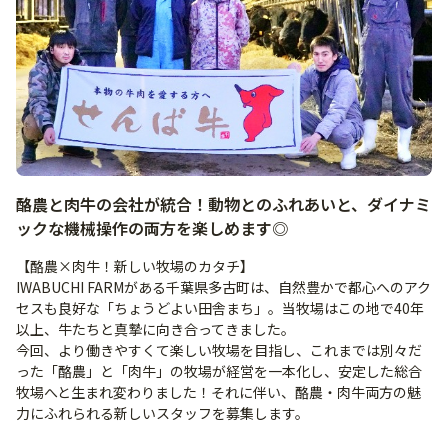
酪農と肉牛の会社が統合！動物とのふれあいと、ダイナミ
ックな機械操作の両方を楽しめます◎
【酪農×肉牛！新しい牧場のカタチ】
IWABUCHI FARMがある千葉県多古町は、自然豊かで都心へのアク
セスも良好な「ちょうどよい田舎まち」。当牧場はこの地で40年
以上、牛たちと真摯に向き合ってきました。
今回、より働きやすくて楽しい牧場を目指し、これまでは別々だ
った「酪農」と「肉牛」の牧場が経営を一本化し、安定した総合
牧場へと生まれ変わりました！それに伴い、酪農・肉牛両方の魅
力にふれられる新しいスタッフを募集します。