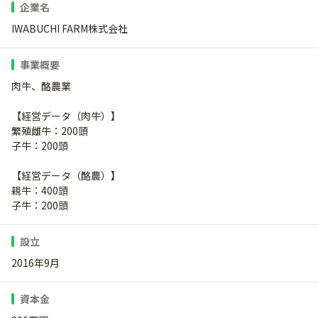
企業名
IWABUCHI FARM株式会社
事業概要
肉牛、酪農業
【経営データ（肉牛）】
繁殖雌牛：200頭
子牛：200頭
【経営データ（酪農）】
親牛：400頭
子牛：200頭
設立
2016年9月
資本金