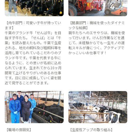
【肉牛部門：可愛い子牛が待ってい
【酪農部門：機械を使ったダイナミ
ます】
ックな給餌】
千葉のブランド牛「せんば牛」を目
親牛たちへのエサやりは、機械を使
指す子牛たち。「せんば」とは「千
って行います。けん引作業などを通
葉」を読み替えたもの。千葉で生産
じて、未経験からでも一生モノの運
される、地元の飼料及び粗飼料等を
転スキルが身につく、アクティブで
活用し育てられているこだわりのブ
かっこいいお仕事です！
ランド牛です。千葉を代表する牛に
なるように、との思いが名前に込め
られています。生まれてから10ヶ月
間育て上げるやりがいのあるお仕事
です。日に日に成長していく姿を間
近で見守ることができます。
【職場の雰囲気】
【生産性アップの取り組み】