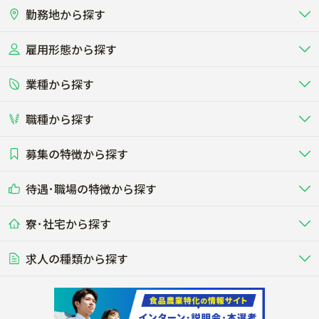
勤務地から探す
雇用形態から探す
北海道
東北
業種から探す
正社員
バイト・アルバイト・パート
関東
北陸･甲信
職種から探す
畜産（酪農･肉牛･養豚･養鶏など）
短期アルバイト
新卒（正社員･インターン）
東海
関西
募集の特徴から探す
農場･牧場･現場職
専門職（獣医師･人工授精師･
その他（独立・副業など）
酪農
肉牛
中国
四国
耕種（野菜･穀物･花卉･果樹など）
削蹄師etc）
乳牛を繁殖・飼育して生乳を出荷
和牛を繁殖・肥育して市場に出荷す
待遇･職場の特徴から探す
未経験歓迎
社会人未経験歓迎
する牧場
る牧場
九州･沖縄
海外
ドライバー
接客･販売
露地野菜･畑作
施設野菜
農業関連企業
寮･社宅から探す
畑・圃場で野菜・穀物を生産
ビニールハウスで多様な野菜の生産
養豚
社会保険完備
養鶏
家賃補助制度あり
学歴不問
夫婦での応募OK
豚を繁殖・肥育して市場に出荷す
食用鶏や鶏卵を生産し出荷する養鶏
営業･企画
経理･事務
る養豚場
場
農業資材･肥料
種苗
稲作
求人の種類から探す
その他業種
果樹
単身寮あり
世帯寮あり
食事補助あり
残業月20時間以内
50代採用実績あり
週1日～OK
農場設備・肥料・飼料の生産・流
農業用の種や苗の生産・流通・販売
水田で稲を栽培し食用米を生産
果物の栽培・収穫・観光農園など
通・販売
競走馬
研究･開発
その他畜産
WEB･IT
転職おまかせ求人
寮･社宅相談可
林業･造園
漁業･養殖
レースで活躍する馬の手入れや子馬
その他動物の畜産業（羊、ウズラな
賞与実績あり
年間休日100日以上
花卉
植物工場
週2日～OK
AT免許OK
の育成
ど）
木材の植林・伐採・加工、または
魚介類の採捕・養殖、または水産加
農業機械
流通･商社
ビニールハウスで観賞用植物の栽
環境制御された工場で野菜の生産管