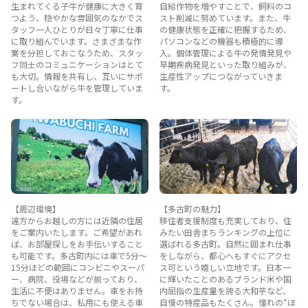
生まれてくる子牛が健康に大きく育
自給作物を増やすことで、飼料のコ
つよう、穏やかな雰囲気のなかでス
スト削減に努めています。また、牛
タッフ一人ひとりが日々丁寧に仕事
の健康状態を正確に把握するため、
に取り組んでいます。さまざまな作
パソコンなどの機器も積極的に導
業を分担しておこなうため、スタッ
入。個体管理による牛の発情発見や
フ同士のコミュニケーションはとて
早期疾病発見といった取り組みが、
も大切。情報を共有し、互いにサポ
生産性アップにつながっていきま
ートし合いながら牛を管理していま
す。
す。
【周辺環境】
【多古町の魅力】
遠方からお越しの方には近隣の住居
移住者支援制度も充実しており、住
をご案内いたします。ご希望があれ
みたい田舎まちランキングの上位に
ば、お部屋探しをお手伝いすること
選ばれる多古町。自然に囲まれ仕事
も可能です。多古町内には車で5分～
をしながら、都心へもすぐにアクセ
15分ほどの範囲にコンビニやスーパ
ス可という嬉しい立地です。日本一
ー、病院、役場などが揃っており、
に輝いたことのあるブランド米や国
生活に不便はありません。車をお持
内屈指の生産量を誇る大和芋など、
ちでない場合は、私用にも使える車
自慢の特産品もたくさん。憧れの“ほ