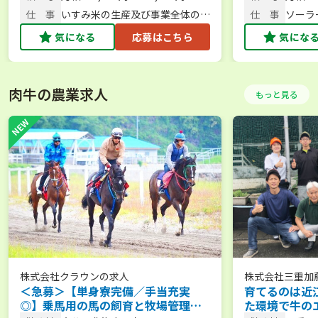
仕 事
いすみ米の生産及び事業全体のマ
仕 事
ソーラ
ネジメント
培業務
気になる
応募はこちら
気にな
肉牛の農業求人
もっと見る
株式会社クラウン
の求人
株式会社三重加
＜急募＞【単身寮完備／手当充実
育てるのは近
◎】乗馬用の馬の飼育と牧場管理／
た環境で牛の