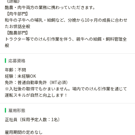
《詳細》
酪農・肉牛両方の業務に携わっていただきます。
【肉牛部門】
和牛の子牛への哺乳・給飼など、分娩から10ヶ月の成長に合わせ
たお世話全般
【酪農部門】
トラクター等でのけん引作業を伴う、親牛への給餌・飼料管理全
般
応募資格
年齢：不問
経験：未経験OK
免許：普通自動車免許（MT必須）
※入社後の取得でもかまいません。場内でのけん引作業を通じて
運転スキルが自然と向上します！
雇用形態
正社員〔採用予定人数：1名〕
雇用期間の定めなし