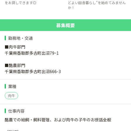
をお貸しできます◎
どよい田舎暮らし”を始めてみません
か！
募集概要
勤務地・交通
■肉牛部門
千葉県香取郡多古町出沼79ｰ1
■酪農部門
千葉県香取郡多古町出沼666-3
業種
肉牛
仕事内容
酪農での給飼・飼料管理、および肉牛の子牛のお世話全般