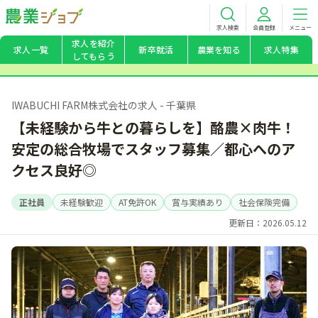
求人検索
会員登録
メニュー
求人を紹介
求人一覧
新卒就活
農業を知る
求人特集
してもらう
IWABUCHI FARM株式会社の求人 - 千葉県
【未経験から牛との暮らしを】酪農×肉牛！
安定の総合牧場でスタッフ募集／都心へのア
クセス良好◎
正社員
未経験歓迎
AT免許OK
賞与実績あり
社会保険完備
更新日：2026.05.12