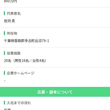
800万円
代表者名
岩渕 真
所在地
千葉県香取郡多古町出沼79-1
従業員数
20名（男性16名／女性4名）
企業ホームページ
-
応募・選考について
入社までの流れ