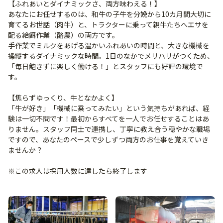
【ふれあいとダイナミックさ、両方味わえる！】
あなたにお任せするのは、和牛の子牛を分娩から10カ月間大切に
育てるお世話（肉牛）と、トラクターに乗って親牛たちへエサを
配る給餌作業（酪農）の両方です。
手作業でミルクをあげる温かいふれあいの時間と、大きな機械を
操縦するダイナミックな時間。1日のなかでメリハリがつくため、
「毎日飽きずに楽しく働ける！」とスタッフにも好評の環境で
す。
【焦らずゆっくり、牛となかよく】
「牛が好き」「機械に乗ってみたい」という気持ちがあれば、経
験は一切不問です！最初からすべてを一人でお任せすることはあ
りません。スタッフ同士で連携し、丁寧に教え合う穏やかな職場
ですので、あなたのペースで少しずつ両方のお仕事を覚えていき
ませんか？
※この求人は採用人数に達したら終了します