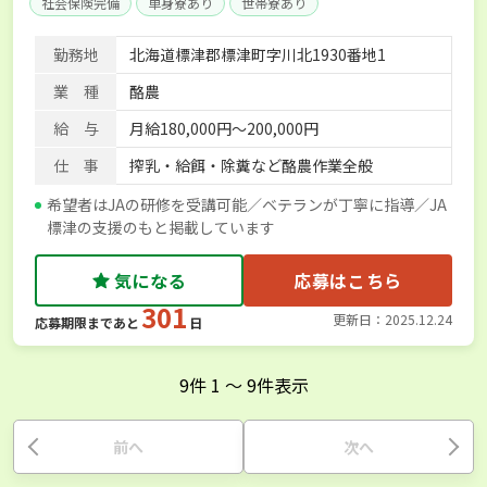
社会保険完備
単身寮あり
世帯寮あり
勤務地
北海道標津郡標津町字川北1930番地1
業 種
酪農
給 与
月給180,000円～200,000円
仕 事
搾乳・給餌・除糞など酪農作業全般
希望者はJAの研修を受講可能／ベテランが丁寧に指導／JA
標津の支援のもと掲載しています
気になる
応募はこちら
301
更新日：2025.12.24
応募期限まであと
日
9
件
1
〜
9
件表示
前へ
次へ