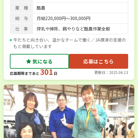
業 種
酪農
給 与
月給220,000円～300,000円
仕 事
搾乳や掃除、餌やりなど酪農作業全般
牛たちと向き合い、温かなチームで働く／JA標津の支援の
もと掲載しています
気になる
応募はこちら
301
更新日：2025.06.13
応募期限まであと
日