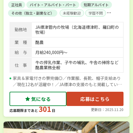
正社員
バイト・アルバイト・パート
短期アルバイト
その他（独立・副業など）
未経験歓迎
学歴不問
内定まで最短1週間
AT免許OK
単身寮あり
世帯寮あり
JA標津管内の牧場（北海道標津町、羅臼町の
勤務地
牧場）
業 種
酪農
給 与
月給240,000円～
牛の搾乳作業、子牛の哺乳、牛舎の掃除など
仕 事
酪農業務全般
家具＆家電付きの寮完備◎／作業服、長靴、帽子支給あり
／現在12名が活躍中！／JA標津の支援のもと掲載していま
す
気になる
応募はこちら
301
更新日：2025.11.20
応募期限まであと
日