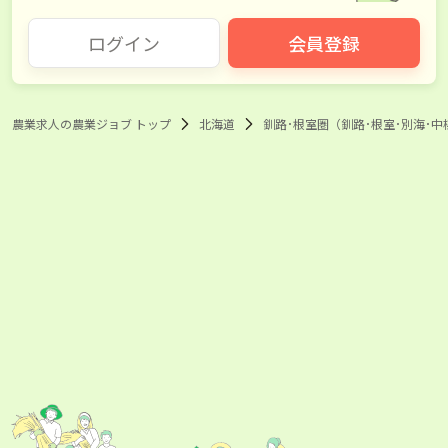
川上郡標茶町
川上郡弟子屈町
ログイン
会員登録
野付郡別海町
標津郡中標津町
目梨郡羅臼町
農業求人の農業ジョブ トップ
北海道
釧路･根室圏（釧路･根室･別海･中