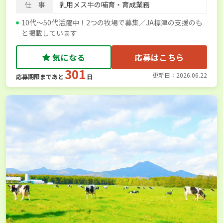
仕 事
乳用メス牛の哺育・育成業務
10代～50代活躍中！2つの牧場で募集／JA標津の支援のも
と掲載しています
気になる
応募はこちら
301
更新日：2026.06.22
応募期限まであと
日