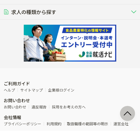
豚を繁殖・肥育して市場に出荷す
食用鶏や鶏卵を生産し出荷する養鶏
営業･企画
経理･事務
る養豚場
場
農業資材･肥料
種苗
稲作
求人の種類から探す
その他業種
果樹
単身寮あり
世帯寮あり
食事補助あり
残業月20時間以内
50代採用実績あり
週1日～OK
農場設備・肥料・飼料の生産・流
農業用の種や苗の生産・流通・販売
水田で稲を栽培し食用米を生産
果物の栽培・収穫・観光農園など
通・販売
競走馬
研究･開発
その他畜産
WEB･IT
転職おまかせ求人
寮･社宅相談可
林業･造園
漁業･養殖
レースで活躍する馬の手入れや子馬
その他動物の畜産業（羊、ウズラな
賞与実績あり
年間休日100日以上
花卉
植物工場
週2日～OK
AT免許OK
の育成
ど）
木材の植林・伐採・加工、または
魚介類の採捕・養殖、または水産加
農業機械
流通･商社
ビニールハウスで観賞用植物の栽
環境制御された工場で野菜の生産管
その他職種
造園庭師
工場
農業用の機械・機材の開発・販
農産物・農産品の物流・卸し・輸出
培
理
経験者優遇
独立支援可能
売・リース
入
内定まで最短1週間
管理者･幹部採用
製造･加工･販売
福祉
産休･育休取得実績あり
農産物から食品を製造・加工・販
福祉事業と農業生産を連携させたビ
売
ジネス
ご利用ガイド
その他農業関連企業
ヘルプ
サイトマップ
企業様ログイン
農業に密接に関わるその他のビジ
お問い合わせ
ネス
お問い合わせ
違反報告
採用をお考えの方へ
会社情報
プライバシーポリシー
利用規約
取扱職種の範囲等の明示
運営会社