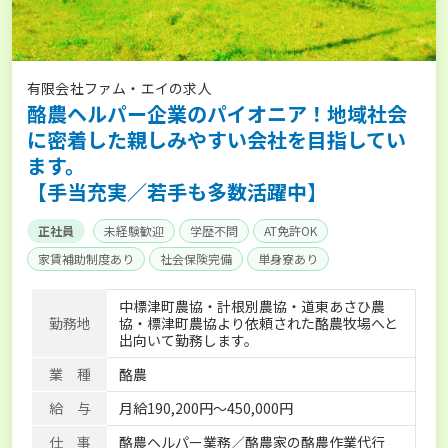
有限会社ファム・エイの求人
酪農ヘルパー企業のパイオニア！地域社会
に密着した親しみやすい会社を目指してい
ます。
【手当充実／若手も多数活躍中】
正社員
未経験歓迎
学歴不問
AT免許OK
家賃補助制度あり
社会保険完備
単身寮あり
中標津町農協・計根別農協・道東あさひ農
勤務地
協・標津町農協より依頼された酪農牧場へと
出向いて勤務します。
業 種
酪農
給 与
月給190,200円～450,000円
仕 事
酪農ヘルパー業務／酪農家の酪農作業代行