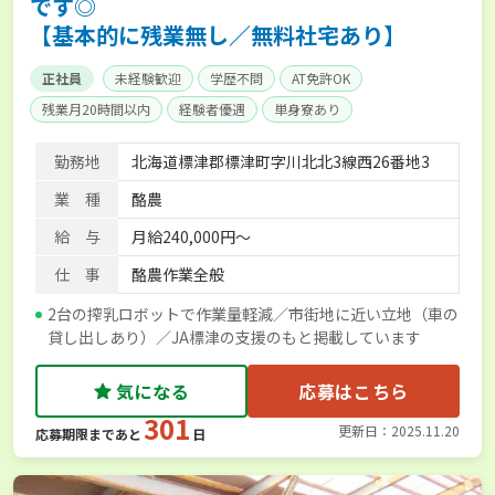
です◎
【基本的に残業無し／無料社宅あり】
正社員
未経験歓迎
学歴不問
AT免許OK
残業月20時間以内
経験者優遇
単身寮あり
勤務地
北海道標津郡標津町字川北北3線西26番地3
業 種
酪農
給 与
月給240,000円～
仕 事
酪農作業全般
2台の搾乳ロボットで作業量軽減／市街地に近い立地（車の
貸し出しあり）／JA標津の支援のもと掲載しています
気になる
応募はこちら
301
更新日：2025.11.20
応募期限まであと
日