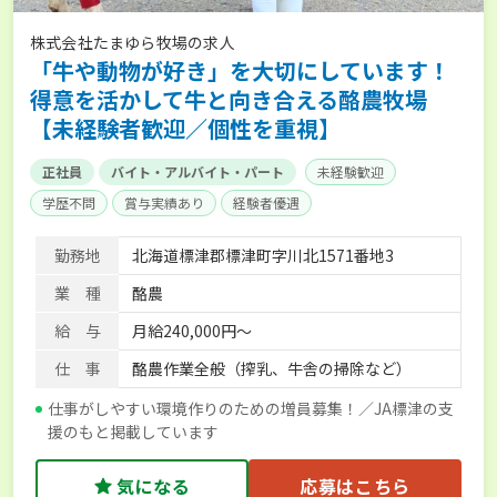
株式会社たまゆら牧場の求人
「牛や動物が好き」を大切にしています！
得意を活かして牛と向き合える酪農牧場
【未経験者歓迎／個性を重視】
正社員
バイト・アルバイト・パート
未経験歓迎
学歴不問
賞与実績あり
経験者優遇
勤務地
北海道標津郡標津町字川北1571番地3
業 種
酪農
給 与
月給240,000円～
仕 事
酪農作業全般（搾乳、牛舎の掃除など）
仕事がしやすい環境作りのための増員募集！／JA標津の支
援のもと掲載しています
気になる
応募はこちら