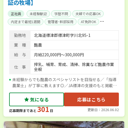
証の牧場】
正社員
未経験歓迎
学歴不問
夫婦での応募OK
内定まで最短1週間
管理者･幹部採用
AT免許OK
家賃補助制度あり
賞与実績あり
経験者優遇
勤務地
北海道標津郡標津町字川北95-1
独立支援可能
社会保険完備
単身寮あり
業 種
酪農
給 与
月給220,000円～300,000円
搾乳、哺育、育成、清掃、除糞など酪農作業
仕 事
全般
未経験からでも酪農のスペシャリストを目指せる／「指導
農業士」が丁寧に教えます◎／JA標津の支援のもと掲載し
ています
気になる
応募はこちら
301
更新日：2026.06.02
応募期限まであと
日