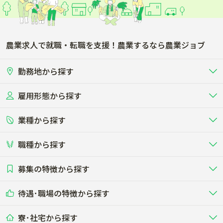
農業求人で就職・転職を支援！農業するなら農業ジョブ
勤務地から探す
雇用形態から探す
北海道
東北
業種から探す
正社員
バイト・アルバイト・パート
関東
北陸･甲信
職種から探す
畜産（酪農･肉牛･養豚･養鶏など）
短期アルバイト
新卒（正社員･インターン）
東海
関西
募集の特徴から探す
農場･牧場･現場職
専門職（獣医師･人工授精師･
その他（独立・副業など）
酪農
肉牛
中国
四国
耕種（野菜･穀物･花卉･果樹など）
削蹄師etc）
乳牛を繁殖・飼育して生乳を出荷
和牛を繁殖・肥育して市場に出荷す
待遇･職場の特徴から探す
未経験歓迎
社会人未経験歓迎
する牧場
る牧場
九州･沖縄
海外
ドライバー
接客･販売
露地野菜･畑作
施設野菜
農業関連企業
寮･社宅から探す
畑・圃場で野菜・穀物を生産
ビニールハウスで多様な野菜の生産
養豚
社会保険完備
養鶏
家賃補助制度あり
学歴不問
夫婦での応募OK