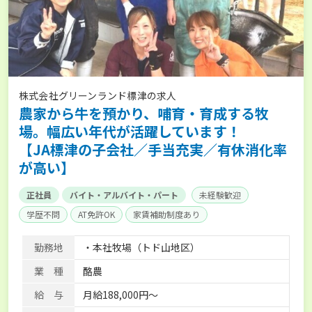
株式会社グリーンランド標津の求人
農家から牛を預かり、哺育・育成する牧
場。幅広い年代が活躍しています！
【JA標津の子会社／手当充実／有休消化率
が高い】
正社員
バイト・アルバイト・パート
未経験歓迎
学歴不問
AT免許OK
家賃補助制度あり
残業月20時間以内
社会保険完備
寮･社宅相談可
勤務地
・本社牧場（トド山地区）
業 種
酪農
給 与
月給188,000円～