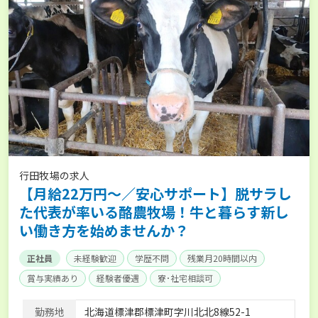
行田牧場の求人
【月給22万円～／安心サポート】脱サラし
た代表が率いる酪農牧場！牛と暮らす新し
い働き方を始めませんか？
正社員
未経験歓迎
学歴不問
残業月20時間以内
賞与実績あり
経験者優遇
寮･社宅相談可
勤務地
北海道標津郡標津町字川北北8線52-1