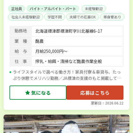
正社員
バイト・アルバイト・パート
未経験歓迎
社会人未経験歓迎
学歴不問
夫婦での応募OK
単身寮あり
世帯寮あり
勤務地
北海道標津郡標津町字川北基線6-17
業 種
酪農
給 与
月給250,000円～
仕 事
搾乳・給餌・清掃など酪農作業全般
ライフスタイルで選べる働き方！家具付寮＆車貸与、たっ
ぷり休憩でメリハリ勤務／JA標津の支援のもと掲載してい
ます
気になる
応募はこちら
更新日：2026.06.22