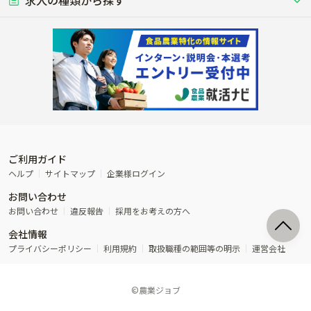
単身寮あり
世帯寮あり
食事補助あり
残業月20時間以内
50代採用実績あり
週1日～OK
農場設備・肥料・飼料の生産・流
農業用の種や苗の生産・流通・販売
水田で稲を栽培し食用米を生産
果物の栽培・収穫・観光農園など
通・販売
競走馬
研究･開発
その他畜産
WEB･IT
きのこ
枝豆
転職おまかせ求人
寮･社宅相談可
林業･造園
漁業･養殖
レースで活躍する馬の手入れや子馬
その他動物の畜産業（羊、ウズラな
賞与実績あり
年間休日100日以上
花卉
植物工場
週2日～OK
AT免許OK
の育成
ど）
木材の植林・伐採・加工、または
魚介類の採捕・養殖、または水産加
農業機械
流通･商社
ビニールハウスで観賞用植物の栽
環境制御された工場で野菜の生産管
その他職種
造園庭師
工場
大豆
落花生
農業用の機械・機材の開発・販
農産物・農産品の物流・卸し・輸出
培
理
経験者優遇
独立支援可能
売・リース
入
内定まで最短1週間
管理者･幹部採用
米
小麦
製造･加工･販売
福祉
産休･育休取得実績あり
農産物から食品を製造・加工・販
福祉事業と農業生産を連携させたビ
とうもろこし
蕎麦
売
ジネス
ご利用ガイド
その他農業関連企業
ヘルプ
サイトマップ
企業様ログイン
オリーブ
お茶
農業に密接に関わるその他のビジ
お問い合わせ
ネス
タバコ
アスパラガス
お問い合わせ
違反報告
採用をお考えの方へ
会社情報
ワイン
はちみつ
プライバシーポリシー
利用規約
取扱職種の範囲等の明示
運営会社
バラ
カーネーション
©農業ジョブ