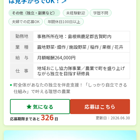
は見学からでOK！＞
その他（独立・副業など）
未経験歓迎
学歴不問
夫婦での応募OK
年間休日100日以上
勤務地
事務所所在地：島根県鹿足郡吉賀町内
業 種
露地野菜･畑作 / 施設野菜 / 稲作 / 果樹 / 花卉
給 与
月額報酬264,000円
地域おこし協力隊事業／農業で町を盛り上げ
仕 事
ながら独立を目指す研修員
町全体があなたの独立を伴走支援！「しっかり自立できる
仕組み」で叶える理想の農業
気になる
応募はこちら
326
更新日：2026.06.30
応募期限まであと
日