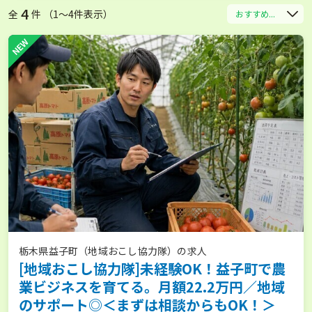
4
全
件 （1〜4件表示）
おすすめ...
NEW
栃木県益子町（地域おこし協力隊）の求人
[地域おこし協力隊]未経験OK！益子町で農
業ビジネスを育てる。月額22.2万円／地域
のサポート◎＜まずは相談からもOK！＞