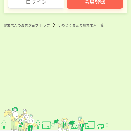
ログイン
会員登録
みかん
レモン
梅
柿
農業求人の農業ジョブ トップ
いちじく農家の農業求人一覧
キウイ
桃
メロン
スイカ
パイナップル
マンゴー
栗
トマト
きゅうり
ナス
ピーマン
アボカド
かぼちゃ
キャベツ