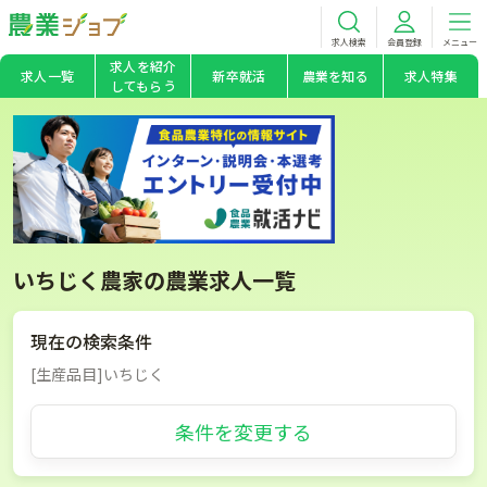
求人検索
会員登録
メニュー
求人を紹介
求人一覧
新卒就活
農業を知る
求人特集
してもらう
いちじく農家の農業求人一覧
現在の検索条件
[生産品目]いちじく
条件を変更する