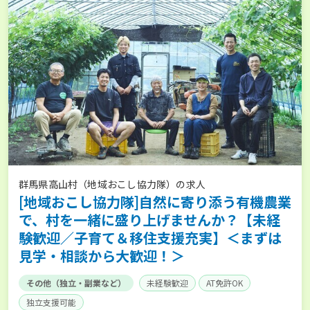
群馬県高山村（地域おこし協力隊）の求人
[地域おこし協力隊]自然に寄り添う有機農業
で、村を一緒に盛り上げませんか？【未経
験歓迎／子育て＆移住支援充実】＜まずは
見学・相談から大歓迎！＞
その他（独立・副業など）
未経験歓迎
AT免許OK
独立支援可能