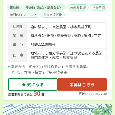
正社員
その他（独立・副業など）
未経験歓迎
学歴不問
年間休日100日以上
独立支援可能
勤務地
道の駅ましこ自社農園：栃木県益子町
業 種
露地野菜･畑作 / 施設野菜 / 稲作 / 果樹 / 花卉
給 与
月額222,000円
地域おこし協力隊事業／道の駅を支える農業
仕 事
部門の運営・栽培・収支管理
需要から「何をどれだけ作るか」を考える農業。
3年間で栽培～経営まで学ぶ特急券?!
気になる
応募はこちら
30
更新日：2026.07.30
応募期限まであと
日