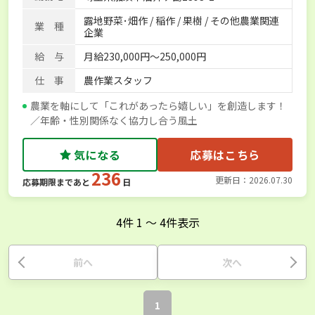
露地野菜･畑作 / 稲作 / 果樹 / その他農業関連
業 種
企業
給 与
月給230,000円～250,000円
仕 事
農作業スタッフ
農業を軸にして「これがあったら嬉しい」を創造します！
／年齢・性別関係なく協力し合う風土
気になる
応募はこちら
236
更新日：2026.07.30
応募期限まであと
日
4
件
1
〜
4
件表示
前へ
次へ
1