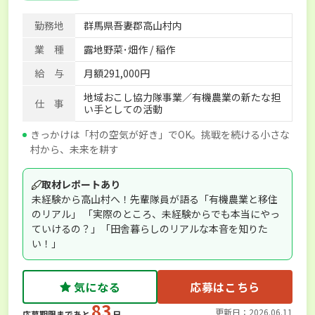
勤務地
群馬県吾妻郡高山村内
業 種
露地野菜･畑作 / 稲作
給 与
月額291,000円
地域おこし協力隊事業／有機農業の新たな担
仕 事
い手としての活動
きっかけは「村の空気が好き」でOK。挑戦を続ける小さな
村から、未来を耕す
取材レポートあり
未経験から高山村へ！先輩隊員が語る「有機農業と移住
のリアル」 「実際のところ、未経験からでも本当にやっ
ていけるの？」「田舎暮らしのリアルな本音を知りた
い！」
気になる
応募はこちら
83
更新日：2026.06.11
応募期限まであと
日