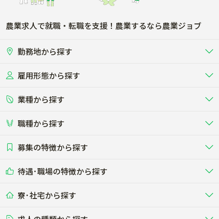
ハーブ
ネギ
農業求人で就職・転職を支援！農業するなら農業ジョブ
ニラ
ブロッコリー
勤務地から探す
レタス
ほうれん草
雇用形態から探す
北海道
東北
小松菜
大根
業種から探す
正社員
バイト・アルバイト・パート
関東
北陸･甲信
玉ねぎ
白菜
職種から探す
畜産（酪農･肉牛･養豚･養鶏など）
短期アルバイト
新卒（正社員･インターン）
東海
関西
わさび
さつまいも
募集の特徴から探す
農場･牧場･現場職
専門職（獣医師･人工授精師･
その他（独立・副業など）
酪農
肉牛
中国
四国
耕種（野菜･穀物･花卉･果樹など）
削蹄師etc）
乳牛を繁殖・飼育して生乳を出荷
和牛を繁殖・肥育して市場に出荷す
じゃがいも
にんじん
待遇･職場の特徴から探す
未経験歓迎
社会人未経験歓迎
する牧場
る牧場
九州･沖縄
海外
ドライバー
接客･販売
露地野菜･畑作
施設野菜
農業関連企業
カブ
ごぼう
寮･社宅から探す
畑・圃場で野菜・穀物を生産
ビニールハウスで多様な野菜の生産
養豚
社会保険完備
養鶏
家賃補助制度あり
学歴不問
夫婦での応募OK
豚を繁殖・肥育して市場に出荷す
食用鶏や鶏卵を生産し出荷する養鶏
営業･企画
経理･事務
る養豚場
場
農業資材･肥料
種苗
生姜
レンコン
稲作
求人の種類から探す
その他業種
果樹