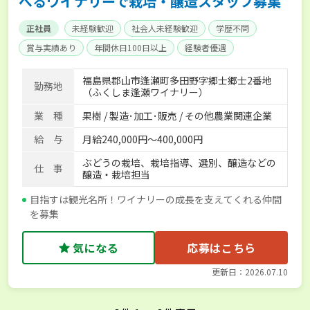
べるワイナリーで栽培・醸造スタッフ募集
正社員
未経験歓迎
社会人未経験歓迎
学歴不問
賞与実績あり
年間休日100日以上
経験者優遇
産休･育休取得実績あり
社会保険完備
福島県郡山市逢瀬町多田野字郷士郷士2番地
勤務地
（ふくしま逢瀬ワイナリー）
業 種
果樹 / 製造･加工･販売 / その他農業関連企業
給 与
月給240,000円～400,000円
ぶどうの栽培、栽培指導、選別、醸造などの
仕 事
醸造・栽培担当
目指すは観光名所！ワイナリーの成長を支えてくれる仲間
を募集
気になる
応募はこちら
更新日：2026.07.10