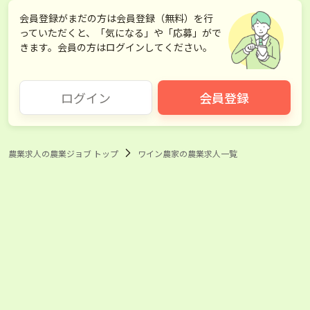
いちご
ブルーベリー
会員登録がまだの方は会員登録（無料）を行
っていただくと、「気になる」や「応募」がで
さくらんぼ
ぶどう
きます。会員の方はログインしてください。
いちじく
りんご
ログイン
会員登録
梨
みかん
レモン
梅
農業求人の農業ジョブ トップ
ワイン農家の農業求人一覧
柿
キウイ
桃
メロン
スイカ
パイナップル
マンゴー
栗