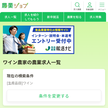
求人検索
会員登録
メニュー
求人を紹介
求人一覧
新卒就活
農業を知る
求人特集
してもらう
ワイン農家の農業求人一覧
現在の検索条件
[生産品目]ワイン
条件を変更する