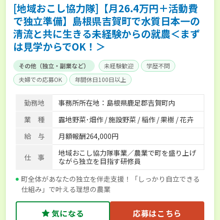
[地域おこし協力隊]【月26.4万円＋活動費
で独立準備】島根県吉賀町で水質日本一の
清流と共に生きる未経験からの就農＜まず
は見学からでOK！＞
その他（独立・副業など）
未経験歓迎
学歴不問
夫婦での応募OK
年間休日100日以上
勤務地
事務所所在地：島根県鹿足郡吉賀町内
業 種
露地野菜･畑作 / 施設野菜 / 稲作 / 果樹 / 花卉
給 与
月額報酬264,000円
地域おこし協力隊事業／農業で町を盛り上げ
仕 事
ながら独立を目指す研修員
町全体があなたの独立を伴走支援！「しっかり自立できる
仕組み」で叶える理想の農業
気になる
応募はこちら