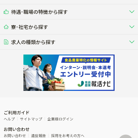
その他（独立・副業など）
酪農
肉牛
中国
四国
耕種（野菜･穀物･花卉･果樹など）
削蹄師etc）
乳牛を繁殖・飼育して生乳を出荷
和牛を繁殖・肥育して市場に出荷す
さつまいも
じゃがいも
待遇･職場の特徴から探す
未経験歓迎
社会人未経験歓迎
する牧場
る牧場
九州･沖縄
海外
ドライバー
接客･販売
露地野菜･畑作
施設野菜
農業関連企業
にんじん
カブ
寮･社宅から探す
畑・圃場で野菜・穀物を生産
ビニールハウスで多様な野菜の生産
養豚
社会保険完備
養鶏
家賃補助制度あり
学歴不問
夫婦での応募OK
豚を繁殖・肥育して市場に出荷す
食用鶏や鶏卵を生産し出荷する養鶏
営業･企画
経理･事務
る養豚場
場
農業資材･肥料
種苗
ごぼう
生姜
稲作
求人の種類から探す
その他業種
果樹
単身寮あり
世帯寮あり
食事補助あり
残業月20時間以内
50代採用実績あり
週1日～OK
農場設備・肥料・飼料の生産・流
農業用の種や苗の生産・流通・販売
水田で稲を栽培し食用米を生産
果物の栽培・収穫・観光農園など
通・販売
競走馬
研究･開発
その他畜産
WEB･IT
レンコン
きのこ
転職おまかせ求人
寮･社宅相談可
林業･造園
漁業･養殖
レースで活躍する馬の手入れや子馬
その他動物の畜産業（羊、ウズラな
賞与実績あり
年間休日100日以上
花卉
植物工場
週2日～OK
AT免許OK
の育成
ど）
木材の植林・伐採・加工、または
魚介類の採捕・養殖、または水産加
農業機械
流通･商社
ビニールハウスで観賞用植物の栽
環境制御された工場で野菜の生産管
その他職種
造園庭師
工場
枝豆
大豆
農業用の機械・機材の開発・販
農産物・農産品の物流・卸し・輸出
培
理
経験者優遇
独立支援可能
売・リース
入
内定まで最短1週間
管理者･幹部採用
落花生
米
製造･加工･販売
福祉
産休･育休取得実績あり
農産物から食品を製造・加工・販
福祉事業と農業生産を連携させたビ
小麦
とうもろこし
売
ジネス
ご利用ガイド
その他農業関連企業
ヘルプ
サイトマップ
企業様ログイン
蕎麦
オリーブ
農業に密接に関わるその他のビジ
お問い合わせ
ネス
お茶
タバコ
お問い合わせ
違反報告
採用をお考えの方へ