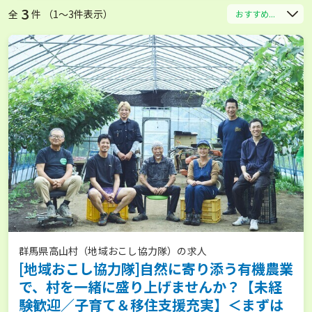
3
全
件 （1〜3件表示）
おすすめ...
群馬県高山村（地域おこし協力隊）の求人
[地域おこし協力隊]自然に寄り添う有機農業
で、村を一緒に盛り上げませんか？【未経
験歓迎／子育て＆移住支援充実】＜まずは