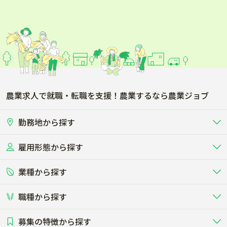
トマト
きゅうり
ナス
ピーマン
アボカド
かぼちゃ
キャベツ
ハーブ
農業求人で就職・転職を支援！農業するなら農業ジョブ
ネギ
ニラ
勤務地から探す
ブロッコリー
レタス
雇用形態から探す
北海道
東北
ほうれん草
小松菜
業種から探す
正社員
バイト・アルバイト・パート
関東
北陸･甲信
大根
玉ねぎ
職種から探す
畜産（酪農･肉牛･養豚･養鶏など）
短期アルバイト
新卒（正社員･インターン）
東海
関西
白菜
わさび
募集の特徴から探す
農場･牧場･現場職
専門職（獣医師･人工授精師･