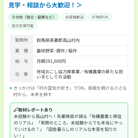
見学・相談から大歓迎！＞
その他（独立・副業など）
未経験歓迎
AT免許OK
独立支援可能
勤務地
群馬県吾妻郡高山村内
業 種
露地野菜･畑作 / 稲作
給 与
月額291,000円
地域おこし協力隊事業／有機農業の新たな担
仕 事
い手としての活動
きっかけは「村の空気が好き」でOK。挑戦を続ける小さな
村から、未来を耕す
取材レポートあり
未経験から高山村へ！先輩隊員が語る「有機農業と移住
のリアル」 「実際のところ、未経験からでも本当にやっ
ていけるの？」「田舎暮らしのリアルな本音を知りた
い！」