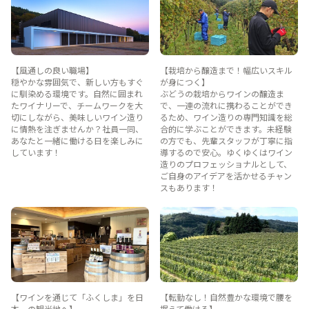
【風通しの良い職場】
【栽培から醸造まで！幅広いスキル
穏やかな雰囲気で、新しい方もすぐ
が身につく】
に馴染める環境です。自然に囲まれ
ぶどうの栽培からワインの醸造ま
たワイナリーで、チームワークを大
で、一連の流れに携わることができ
切にしながら、美味しいワイン造り
るため、ワイン造りの専門知識を総
に情熱を注ぎませんか？社員一同、
合的に学ぶことができます。未経験
あなたと一緒に働ける日を楽しみに
の方でも、先輩スタッフが丁寧に指
しています！
導するので安心。ゆくゆくはワイン
造りのプロフェッショナルとして、
ご自身のアイデアを活かせるチャン
スもあります！
【ワインを通じて「ふくしま」を日
【転勤なし！自然豊かな環境で腰を
本一の観光地へ】
据えて働ける】