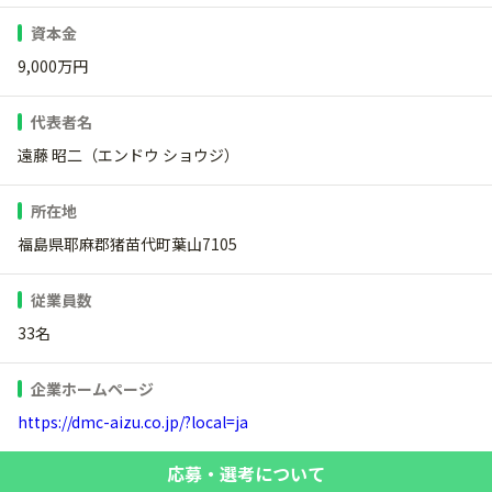
資本金
9,000万円
代表者名
遠藤 昭二（エンドウ ショウジ）
所在地
福島県耶麻郡猪苗代町葉山7105
従業員数
33名
企業ホームページ
https://dmc-aizu.co.jp/?local=ja
応募・選考について