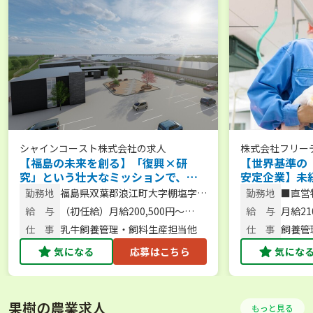
シャインコースト株式会社
の求人
株式会社フリー
【福島の未来を創る】「復興×研
【世界基準の
究」という壮大なミッションで、あ
安定企業】未
なたの市場価値を最大限に飛躍させ
の手厚い待遇
勤務地
福島県双葉郡浪江町大字棚塩字植
勤務地
■直営
ませんか？
か？
松24
給 与
（初任給）月給200,500円～
給 与
月給210
220,700円
仕 事
乳牛飼養管理・飼料生産担当他
仕 事
飼養管
全般
気になる
応募はこちら
気にな
果樹の農業求人
もっと見る