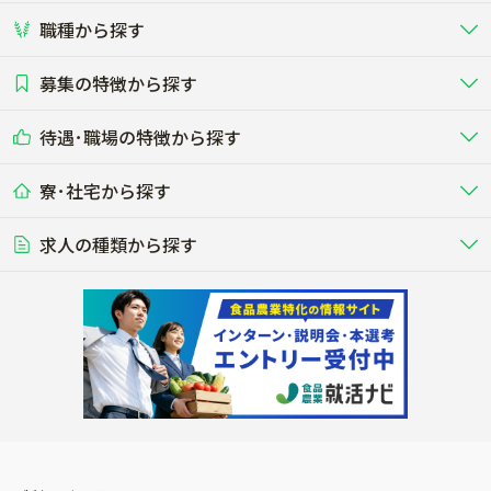
職種から探す
畜産（酪農･肉牛･養豚･養鶏など）
短期アルバイト
新卒（正社員･インターン）
東海
関西
募集の特徴から探す
農場･牧場･現場職
専門職（獣医師･人工授精師･
その他（独立・副業など）
酪農
肉牛
中国
四国
耕種（野菜･穀物･花卉･果樹など）
削蹄師etc）
乳牛を繁殖・飼育して生乳を出荷
和牛を繁殖・肥育して市場に出荷す
待遇･職場の特徴から探す
未経験歓迎
社会人未経験歓迎
する牧場
る牧場
九州･沖縄
海外
ドライバー
接客･販売
露地野菜･畑作
施設野菜
農業関連企業
寮･社宅から探す
畑・圃場で野菜・穀物を生産
ビニールハウスで多様な野菜の生産
養豚
社会保険完備
養鶏
家賃補助制度あり
学歴不問
夫婦での応募OK
豚を繁殖・肥育して市場に出荷す
食用鶏や鶏卵を生産し出荷する養鶏
営業･企画
経理･事務
る養豚場
場
農業資材･肥料
種苗
稲作
求人の種類から探す
その他業種
果樹
単身寮あり
世帯寮あり
食事補助あり
残業月20時間以内
50代採用実績あり
週1日～OK
農場設備・肥料・飼料の生産・流
農業用の種や苗の生産・流通・販売
水田で稲を栽培し食用米を生産
果物の栽培・収穫・観光農園など
通・販売
競走馬
研究･開発
その他畜産
WEB･IT
転職おまかせ求人
寮･社宅相談可
林業･造園
漁業･養殖
レースで活躍する馬の手入れや子馬
その他動物の畜産業（羊、ウズラな
賞与実績あり
年間休日100日以上
花卉
植物工場
週2日～OK
AT免許OK
の育成
ど）
木材の植林・伐採・加工、または
魚介類の採捕・養殖、または水産加
農業機械
流通･商社
ビニールハウスで観賞用植物の栽
環境制御された工場で野菜の生産管
その他職種
造園庭師
工場
農業用の機械・機材の開発・販
農産物・農産品の物流・卸し・輸出
培
理
経験者優遇
独立支援可能
売・リース
入
内定まで最短1週間
管理者･幹部採用
製造･加工･販売
福祉
産休･育休取得実績あり
農産物から食品を製造・加工・販
福祉事業と農業生産を連携させたビ
売
ジネス