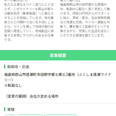
私たちは単なるワイン造りにとどま
福島県郡山市の自然豊かな環境の
らず、このワイナリーを郡山の新た
中、転勤の心配なく長く安定して働
な観光名所（集客施設）へと進化さ
けます。月給24万円からのスタート
せることを目指しています。地元農
に加え、昇給・賞与、社会保険完備
家さんとの関わり合いを大切にしな
など待遇も充実。マイカー通勤も可
がら、ワインを通じて地域の魅力を
能で、腰を据えて自身のキャリアを
全国へ発信していく、地域創生に直
築きながら、充実した生活を送るこ
結する非常にやりがいのあるお仕事
とができる環境を整えています。
です。
募集概要
勤務地・交通
福島県郡山市逢瀬町多田野字郷士郷士2番地（ふくしま逢瀬ワイナ
リー）
※転勤なし
（変更の範囲）会社の定める場所
業種