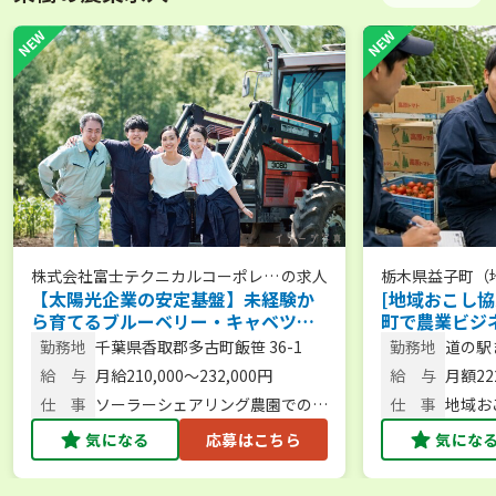
株式会社富士テクニカルコーポレー
の求人
栃木県益子町（
【太陽光企業の安定基盤】未経験か
[地域おこし協
ション
ら育てるブルーベリー・キャベツ等
町で農業ビジ
の栽培／将来の管理者候補／完全週
22.2万円／
勤務地
千葉県香取郡多古町飯笹 36-1
勤務地
道の駅
休2日制／UIターン補助あり
は相談からも
子町
給 与
月給210,000～232,000円
給 与
月額22
仕 事
ソーラーシェアリング農園での栽
仕 事
地域お
培業務および将来の管理者候補
支える
気になる
応募はこちら
気にな
支管理