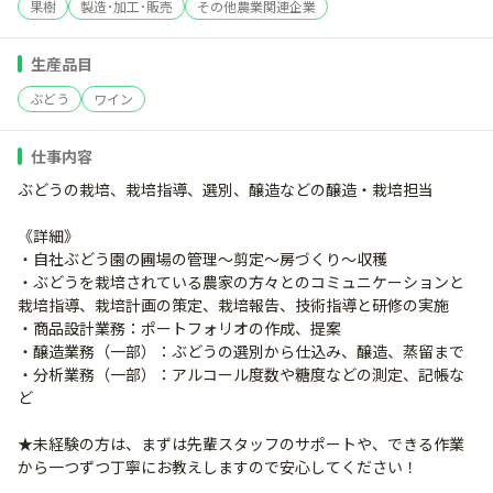
果樹
製造･加工･販売
その他農業関連企業
生産品目
ぶどう
ワイン
仕事内容
ぶどうの栽培、栽培指導、選別、醸造などの醸造・栽培担当
《詳細》
・自社ぶどう園の圃場の管理～剪定～房づくり～収穫
・ぶどうを栽培されている農家の方々とのコミュニケーションと
栽培指導、栽培計画の策定、栽培報告、技術指導と研修の実施
・商品設計業務：ポートフォリオの作成、提案
・醸造業務（一部）：ぶどうの選別から仕込み、醸造、蒸留まで
・分析業務（一部）：アルコール度数や糖度などの測定、記帳な
ど
★未経験の方は、まずは先輩スタッフのサポートや、できる作業
から一つずつ丁寧にお教えしますので安心してください！