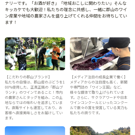
ナリーです。「お酒が好き」「地域おこしに関わりたい」そんな
キッカケでも大歓迎！私たちの理念に共感し、一緒に郡山のワイ
ン産業や地域の農家さんを盛り上げてくれる仲間をお待ちしてい
ます！
【こだわりの郡山ブランド】
【メディア注目の成長企業で働く】
私たちの自慢は、郡山産のぶどうを1
メディアからの注目度も高く、新聞
00%使用した、正真正銘の「郡山ブ
や専門誌の「ワイン王国」など、
ランド」のワインであること！市内
様々な媒体で取り上げられていま
の農家さんとタッグを組み、この土
す。さらに、サクラアワードや日本
地ならではの味わいを追求していま
ワインコンクールといったコンクー
す。直販サイトも運営しており、お
ルで数々の賞を受賞している実力も
客様へ直接美味しさをお届けしてい
私たちの誇りです。
ます。