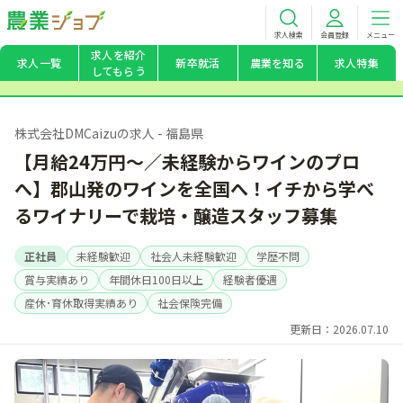
求人検索
会員登録
メニュー
求人を紹介
求人一覧
新卒就活
農業を知る
求人特集
してもらう
株式会社DMCaizuの求人 - 福島県
【月給24万円～／未経験からワインのプロ
へ】郡山発のワインを全国へ！イチから学べ
るワイナリーで栽培・醸造スタッフ募集
正社員
未経験歓迎
社会人未経験歓迎
学歴不問
賞与実績あり
年間休日100日以上
経験者優遇
産休･育休取得実績あり
社会保険完備
更新日：2026.07.10