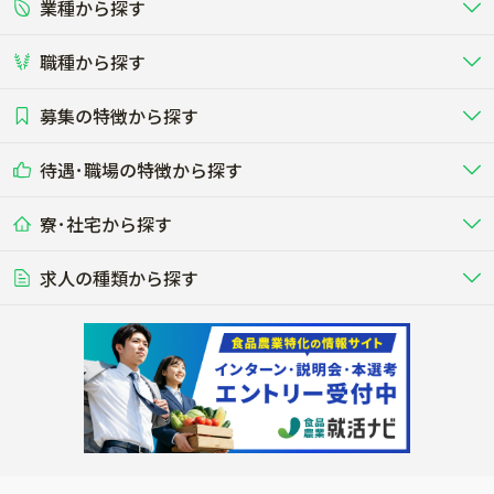
業種から探す
正社員
バイト・アルバイト・パート
関東
北陸･甲信
職種から探す
畜産（酪農･肉牛･養豚･養鶏など）
短期アルバイト
新卒（正社員･インターン）
東海
関西
募集の特徴から探す
農場･牧場･現場職
専門職（獣医師･人工授精師･
その他（独立・副業など）
酪農
肉牛
中国
四国
耕種（野菜･穀物･花卉･果樹など）
削蹄師etc）
乳牛を繁殖・飼育して生乳を出荷
和牛を繁殖・肥育して市場に出荷す
待遇･職場の特徴から探す
未経験歓迎
社会人未経験歓迎
する牧場
る牧場
九州･沖縄
海外
ドライバー
接客･販売
露地野菜･畑作
施設野菜
農業関連企業
寮･社宅から探す
畑・圃場で野菜・穀物を生産
ビニールハウスで多様な野菜の生産
養豚
社会保険完備
養鶏
家賃補助制度あり
学歴不問
夫婦での応募OK
豚を繁殖・肥育して市場に出荷す
食用鶏や鶏卵を生産し出荷する養鶏
営業･企画
経理･事務
る養豚場
場
農業資材･肥料
種苗
稲作
求人の種類から探す
その他業種
果樹
単身寮あり
世帯寮あり
食事補助あり
残業月20時間以内
50代採用実績あり
週1日～OK
農場設備・肥料・飼料の生産・流
農業用の種や苗の生産・流通・販売
水田で稲を栽培し食用米を生産
果物の栽培・収穫・観光農園など
通・販売
競走馬
研究･開発
その他畜産
WEB･IT
転職おまかせ求人
寮･社宅相談可
林業･造園
漁業･養殖
レースで活躍する馬の手入れや子馬
その他動物の畜産業（羊、ウズラな
賞与実績あり
年間休日100日以上
花卉
植物工場
週2日～OK
AT免許OK
の育成
ど）
木材の植林・伐採・加工、または
魚介類の採捕・養殖、または水産加
農業機械
流通･商社
ビニールハウスで観賞用植物の栽
環境制御された工場で野菜の生産管
その他職種
造園庭師
工場
農業用の機械・機材の開発・販
農産物・農産品の物流・卸し・輸出
培
理
経験者優遇
独立支援可能
売・リース
入
内定まで最短1週間
管理者･幹部採用
製造･加工･販売
福祉
産休･育休取得実績あり
農産物から食品を製造・加工・販
福祉事業と農業生産を連携させたビ