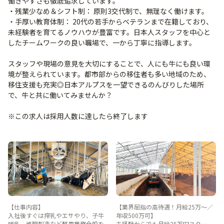
働きやすさも徹底追求しています。
・残業少なめ＆シフト制： 原則3交代制で、無理なく働けます。
・手厚い教育体制： 20代の若手からベテランまで在籍しており、
未経験者を育てるノウハウが豊富です。日本人スタッフを中心と
したチームワークの良い職場で、一から丁寧に指導します。
スタッフや現場の意見を大切にすることで、人にも牛にも良い環
境が整えられています。都市部からの移住者も多い地域のため、
移住支援も充実◎日本アルプスを一望できるのんびりした場所
で、牛と共に働いてみませんか？
※この求人は採用人数に達したら終了します
【仕事内容】
【業界屈指の高待遇！月給25万〜／
入社後すぐは搾乳やエサやり、子牛
年収500万可】
哺乳、堆肥製造など酪農業務全般を
未経験からでも月給25万円スター