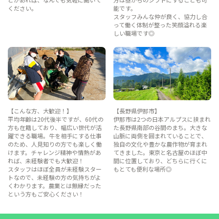
ください。
能です。
スタッフみんな仲が良く、協力し合
って働く体制が整った笑顔溢れる楽
しい職場です◎
【こんな方、大歓迎！】
【長野県伊那市】
平均年齢は20代後半ですが、60代の
伊那市は2つの日本アルプスに挟まれ
方も在籍しており、幅広い世代が活
た長野県南部の谷間のまち。大きな
躍できる職場。牛を相手にする仕事
山脈に両側を囲まれていることで、
のため、人見知りの方でも楽しく働
独自の文化や豊かな農作物が育まれ
けます。チャレンジ精神や情熱があ
てきました。東京と名古屋のほぼ中
れば、未経験者でも大歓迎！
間に位置しており、どちらに行くに
スタッフはほぼ全員が未経験スター
もとても便利な場所◎
トなので、未経験の方の気持ちがよ
くわかります。農業とは無縁だった
という方もご安心ください！