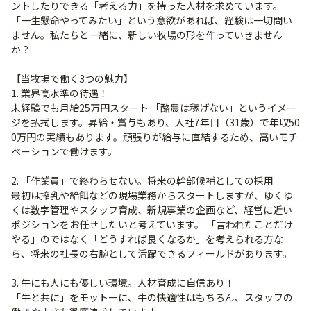
ントしたりできる「考える力」を持った人材を求めています。
「一生懸命やってみたい」という意欲があれば、経験は一切問い
ません。私たちと一緒に、新しい牧場の形を作っていきません
か？
【当牧場で働く3つの魅力】
1. 業界高水準の待遇！
未経験でも月給25万円スタート 「酪農は稼げない」というイメー
ジを払拭します。昇給・賞与もあり、入社7年目（31歳）で年収50
0万円の実績もあります。頑張りが給与に直結するため、高いモチ
ベーションで働けます。
2. 「作業員」で終わらせない。将来の幹部候補としての採用
最初は搾乳や給餌などの現場業務からスタートしますが、ゆくゆ
くは数字管理やスタッフ育成、新規事業の企画など、経営に近い
ポジションをお任せしたいと考えています。 「言われたことだけ
やる」のではなく「どうすれば良くなるか」を考えられる方な
ら、将来の社長の右腕として活躍できるフィールドがあります。
3. 牛にも人にも優しい環境。人材育成に自信あり！
「牛と共に」をモットーに、牛の快適性はもちろん、スタッフの