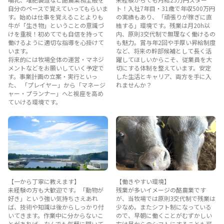
自分のペースで覚えていってもらいま
ト！入社7年目・31歳で年収500万円
す。始めは仕事を覚えることよりも
の実績もあり、「頑張りが稼ぎに直
牛が「生き物」ということの意識づ
結する」環境です。残業は月20h以
けを重視！初めてでも自信を持って
内、原則3交代制で無理なく働けるの
働けるように適切な指導を心掛けて
も魅力。賞与年2回や手厚い昇給制度
います。
など、将来の幹部候補として長く活
将来的には牧場全体の運営・マネジ
躍してほしいからこそ、従業員を大
メントなどをお願いしていく予定で
切にする体制を整えています。安定
す。事業計画の立案・実行といっ
した生活とキャリア、両方を手に入
た、 「プレイヤー」から「マネージ
れませんか？
ャー・プランナー」へと視座を高め
ていける環境です。
【一から丁寧に教えます】
【働きやすい環境】
未経験の方も大歓迎です。「動物が
残業が多いイメージの酪農業です
好き」という強い気持ちさえあれ
が、当牧場では原則3交代制で残業は
ば、技術や知識は後からしっかり付
少なめ。またシフト制になっている
いてきます。作業中に分からないこ
ので、早朝に働くことがむずかしい
とがあれば、なんでも気軽に聞いて
方は昼からのシフトにすることも可