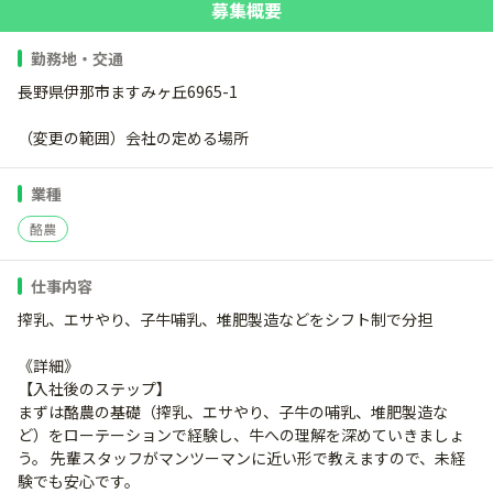
募集概要
勤務地・交通
長野県伊那市ますみヶ丘6965-1
（変更の範囲）会社の定める場所
業種
酪農
仕事内容
搾乳、エサやり、子牛哺乳、堆肥製造などをシフト制で分担
《詳細》
【入社後のステップ】
まずは酪農の基礎（搾乳、エサやり、子牛の哺乳、堆肥製造な
ど）をローテーションで経験し、牛への理解を深めていきましょ
う。 先輩スタッフがマンツーマンに近い形で教えますので、未経
験でも安心です。