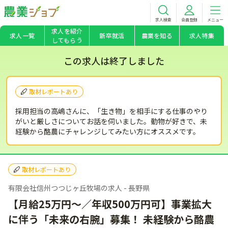
求人検索
会員登録
メニュー
求人を紹介
求人一覧
新卒就活
農業を知る
求人特集
してもらう
この求人は終了しました
取材レポートあり
採用担当の高嶋さんに、「生き物」を相手にする仕事のやり
がいと厳しさについてお話を伺いました。動物が好きで、未
経験から酪農にチャレンジしてみたい方にオススメです。
取材レポートあり
有限会社信州つつじヶ丘牧場の求人 - 長野県
【月給25万円～／年収500万円可】事業拡大
に伴う「未来の右腕」募集！ 未経験から酪農