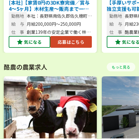
[本社]【家賃0円の3DK寮完備／賞与
【手厚いサポ
4～5ヶ月】木材生産〜販売まで一
独立支援も可
貫！創業139年の安定企業で一緒に林
化も推進◎地
勤務地
本社：長野県南佐久郡佐久穂町平
勤務地
長野県松
業に挑戦しませんか？
切にしている
林121番地
給 与
月給200,000円～250,000円
給 与
月給23
仕 事
創業139年の安定企業で働く林業
仕 事
酪農業
作業員（伐採・造林）
気になる
応募はこちら
気にな
酪農の農業求人
もっと見る