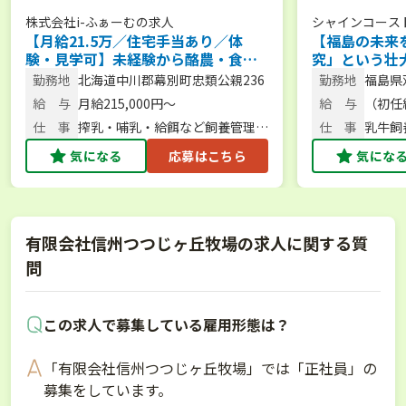
株式会社i-ふぁーむ
の求人
シャインコース
【月給21.5万／住宅手当あり／体
【福島の未来
験・見学可】未経験から酪農・食
究」という壮
育・6次化まで幅広く学べる環境で一
なたの市場価
勤務地
北海道中川郡幕別町忠類公親236
勤務地
福島県
緒に牧場を盛り上げませんか？
ませんか？
松24
給 与
月給215,000円～
給 与
（初任給
220,7
仕 事
搾乳・哺乳・給餌など飼養管理、
仕 事
乳牛飼
酪農体験サポート
気になる
応募はこちら
気にな
有限会社信州つつじヶ丘牧場の求人に関する質
問
この求人で募集している雇用形態は？
「有限会社信州つつじヶ丘牧場」では「正社員」の
募集をしています。