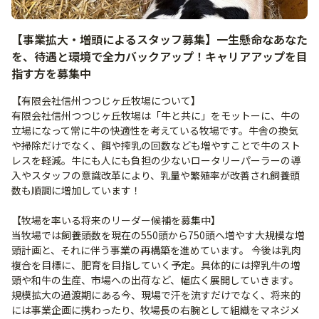
【事業拡大・増頭によるスタッフ募集】一生懸命なあなた
を、待遇と環境で全力バックアップ！キャリアアップを目
指す方を募集中
【有限会社信州つつじヶ丘牧場について】
有限会社信州つつじヶ丘牧場は「牛と共に」をモットーに、牛の
立場になって常に牛の快適性を考えている牧場です。牛舎の換気
や掃除だけでなく、餌や搾乳の回数なども増やすことで牛のスト
レスを軽減。牛にも人にも負担の少ないロータリーパーラーの導
入やスタッフの意識改革により、乳量や繁殖率が改善され飼養頭
数も順調に増加しています！
【牧場を率いる将来のリーダー候補を募集中】
当牧場では飼養頭数を現在の550頭から750頭へ増やす大規模な増
頭計画と、それに伴う事業の再構築を進めています。 今後は乳肉
複合を目標に、肥育を目指していく予定。具体的には搾乳牛の増
頭や和牛の生産、市場への出荷など、幅広く展開していきます。
規模拡大の過渡期にある今、現場で汗を流すだけでなく、将来的
には事業企画に携わったり、牧場長の右腕として組織をマネジメ