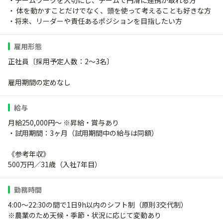
・チームワークを大切にし、チームで円滑に連携が取れる方
・ 体を動かすことだけでなく、頭を使って考えることも好きな方
・将来、リーダーや責任あるポジションを目指したい方
雇用形態
正社員〔採用予定人数：2～3名〕
雇用期間の定めなし
給与
月給250,000円～ ※昇給・賞与あり
・試用期間：3ヶ月（試用期間中の給与は同額）
《参考年収》
500万円／31歳（入社7年目）
勤務時間
4:00～22:30の間で1日9h以内のシフト制（原則3交代制）
※農業のため天候・季節・状況に応じて変動あり