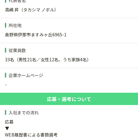
代表者名
高嶋 昇（タカシマ ノボル）
所在地
長野県伊那市ますみヶ丘6965-1
従業員数
33名（男性21名／女性12名、うち家族4名）
企業ホームページ
-
応募・選考について
入社までの流れ
応募
▼
WEB履歴書による書類選考