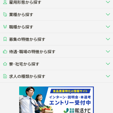
雇用形態から探す
北海道
東北
業種から探す
正社員
バイト・アルバイト・パート
関東
北陸･甲信
職種から探す
畜産（酪農･肉牛･養豚･養鶏など）
短期アルバイト
新卒（正社員･インターン）
東海
関西
募集の特徴から探す
農場･牧場･現場職
専門職（獣医師･人工授精師･
その他（独立・副業など）
酪農
肉牛
中国
四国
耕種（野菜･穀物･花卉･果樹など）
削蹄師etc）
乳牛を繁殖・飼育して生乳を出荷
和牛を繁殖・肥育して市場に出荷す
待遇･職場の特徴から探す
未経験歓迎
社会人未経験歓迎
する牧場
る牧場
九州･沖縄
海外
ドライバー
接客･販売
露地野菜･畑作
施設野菜
農業関連企業
寮･社宅から探す
畑・圃場で野菜・穀物を生産
ビニールハウスで多様な野菜の生産
養豚
社会保険完備
養鶏
家賃補助制度あり
学歴不問
夫婦での応募OK
豚を繁殖・肥育して市場に出荷す
食用鶏や鶏卵を生産し出荷する養鶏
営業･企画
経理･事務
る養豚場
場
農業資材･肥料
種苗
稲作
求人の種類から探す
その他業種
果樹
単身寮あり
世帯寮あり
食事補助あり
残業月20時間以内
50代採用実績あり
週1日～OK
農場設備・肥料・飼料の生産・流
農業用の種や苗の生産・流通・販売
水田で稲を栽培し食用米を生産
果物の栽培・収穫・観光農園など
通・販売
競走馬
研究･開発
その他畜産
WEB･IT
転職おまかせ求人
寮･社宅相談可
林業･造園
漁業･養殖
レースで活躍する馬の手入れや子馬
その他動物の畜産業（羊、ウズラな
賞与実績あり
年間休日100日以上
花卉
植物工場
週2日～OK
AT免許OK
の育成
ど）
木材の植林・伐採・加工、または
魚介類の採捕・養殖、または水産加
農業機械
流通･商社
ビニールハウスで観賞用植物の栽
環境制御された工場で野菜の生産管
その他職種
造園庭師
工場
農業用の機械・機材の開発・販
農産物・農産品の物流・卸し・輸出
培
理
経験者優遇
独立支援可能
売・リース
入
内定まで最短1週間
管理者･幹部採用