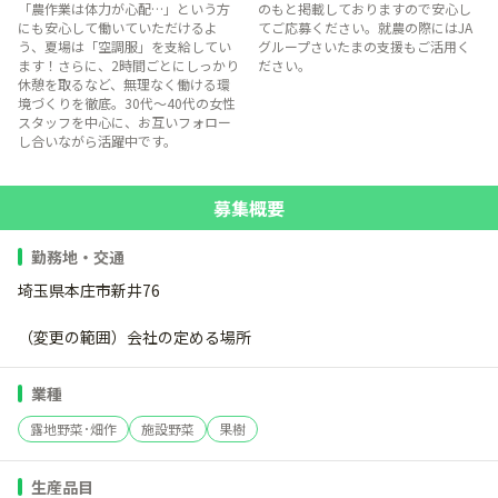
「農作業は体力が心配…」という方
のもと掲載しておりますので安心し
にも安心して働いていただけるよ
てご応募ください。就農の際にはJA
う、夏場は「空調服」を支給してい
グループさいたまの支援もご活用く
ます！さらに、2時間ごとにしっかり
ださい。
休憩を取るなど、無理なく働ける環
境づくりを徹底。30代〜40代の女性
スタッフを中心に、お互いフォロー
し合いながら活躍中です。
募集概要
勤務地・交通
埼玉県本庄市新井76
（変更の範囲）会社の定める場所
業種
露地野菜･畑作
施設野菜
果樹
生産品目