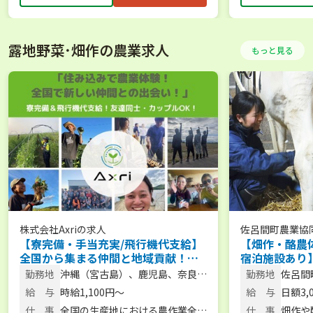
露地野菜･畑作の農業求人
もっと見る
株式会社Axri
の求人
佐呂間町農業協
【寮完備・手当充実/飛行機代支給】
【畑作・酪農
全国から集まる仲間と地域貢献！農
宿泊施設あり
繁期をサポートする短期アルバイト
体験から新規
勤務地
沖縄（宮古島）、鹿児島、奈良、
勤務地
佐呂間
を大募集！／大型特殊・フォークリ
スで始められ
北海道など
給 与
時給1,100円〜
給 与
日額3,
フト免許保有者、大歓迎！
仕 事
全国の生産地における農作業全般
仕 事
畑作や