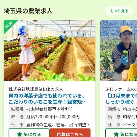
埼玉県の農業求人
もっと見る
株式会社地球農業Lab
の求人
ふじファーム
の
県内の洋菓子店でも使われている、
【11月末まで
こだわりのいちごを生産！経営規模
しっかり稼ぐ
を拡大中です。 【通勤手当あり／農
朝から働くピ
勤務地
埼玉県春日部市木崎437
勤務地
埼玉県
産物持ち帰りOK】
談可／未経験
給 与
月給220,000円～400,000円
給 与
時給1,
仕 事
農作物の生産、管理、出荷調整、
仕 事
ピーマ
販売など
業全般
気になる
応募はこちら
気にな