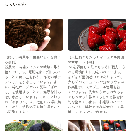
しています。
【嬉しい特典も！絶品いちごを育て
【未経験でも安心！マニュアル完備
る裏側】
のサポート体制】
減農薬、有機メインでの栽培に取り
IoTを駆使して誰でもすぐに戦力にな
組んでいます。堆肥を多く畑に入れ
れる環境作りに力をいれています。
ることで良い土を作り、作物のポテ
まだまだ整備途中ではありますが、
ンシャルを引き出しています。ま
少しずつマニュアルや分かりやすい
た、当社オリジナルの肥料「ぼか
作業指示、スケジュール管理を行っ
し」を使用することで、濃厚な甘み
ております。先輩たちからわかるま
を引き出しています。このこだわり
でしっかりと教えてもらえる教育体
の「あまりん」は、社割でお得に購
制を整えています。未経験のパート
入したり、規格外品を持ち帰ること
さんでも、弊社であれば安心して農
も可能ですよ！
業にチャレンジできます。