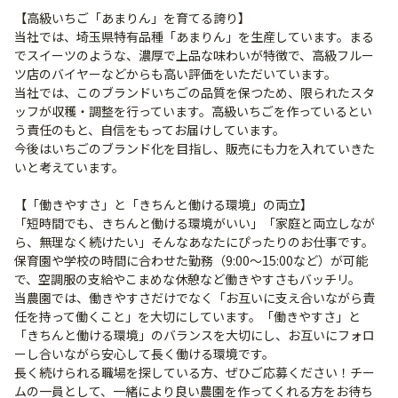
【高級いちご「あまりん」を育てる誇り】
当社では、埼玉県特有品種「あまりん」を生産しています。まる
でスイーツのような、濃厚で上品な味わいが特徴で、高級フルー
ツ店のバイヤーなどからも高い評価をいただいています。
当社では、このブランドいちごの品質を保つため、限られたスタ
ッフが収穫・調整を行っています。高級いちごを作っているとい
う責任のもと、自信をもってお届けしています。
今後はいちごのブランド化を目指し、販売にも力を入れていきた
いと考えています。
【「働きやすさ」と「きちんと働ける環境」の両立】
「短時間でも、きちんと働ける環境がいい」「家庭と両立しなが
ら、無理なく続けたい」そんなあなたにぴったりのお仕事です。
保育園や学校の時間に合わせた勤務（9:00〜15:00など）が可能
で、空調服の支給やこまめな休憩など働きやすさもバッチリ。
当農園では、働きやすさだけでなく「お互いに支え合いながら責
任を持って働くこと」を大切にしています。「働きやすさ」と
「きちんと働ける環境」のバランスを大切にし、お互いにフォロ
ーし合いながら安心して長く働ける環境です。
長く続けられる職場を探している方、ぜひご応募ください！チー
ムの一員として、一緒により良い農園を作ってくれる方をお待ち