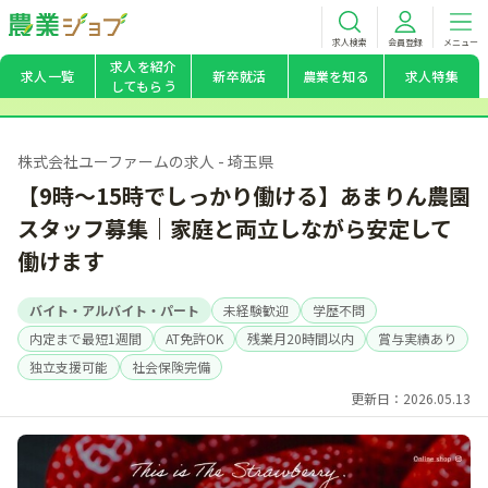
求人検索
会員登録
メニュー
求人を紹介
求人一覧
新卒就活
農業を知る
求人特集
してもらう
株式会社ユーファームの求人 - 埼玉県
【9時〜15時でしっかり働ける】あまりん農園
スタッフ募集｜家庭と両立しながら安定して
働けます
バイト・アルバイト・パート
未経験歓迎
学歴不問
内定まで最短1週間
AT免許OK
残業月20時間以内
賞与実績あり
独立支援可能
社会保険完備
更新日：2026.05.13