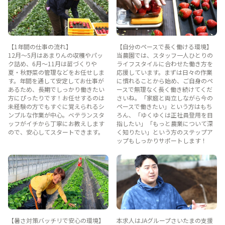
【1年間の仕事の流れ】
【自分のペースで長く働ける環境】
12月〜5月はあまりんの収穫やパッ
当農園では、スタッフ一人ひとりの
ク詰め、6月〜11月は苗づくりや
ライフスタイルに合わせた働き方を
夏・秋野菜の管理などをお任せしま
応援しています。まずは日々の作業
す。年間を通して安定してお仕事が
に慣れることから始め、ご自身のペ
あるため、長期でしっかり働きたい
ースで無理なく長く働き続けてくだ
方にぴったりです！お任せするのは
さいね。「家庭と両立しながら今の
未経験の方でもすぐに覚えられるシ
ペースで働きたい」という方はもち
ンプルな作業が中心。ベテランスタ
ろん、「ゆくゆくは正社員登用を目
ッフがイチから丁寧にお教えします
指したい」「もっと農業について深
ので、安心してスタートできます。
く知りたい」という方のステップア
ップもしっかりサポートします！
【暑さ対策バッチリで安心の環境】
本求人はJAグループさいたまの支援