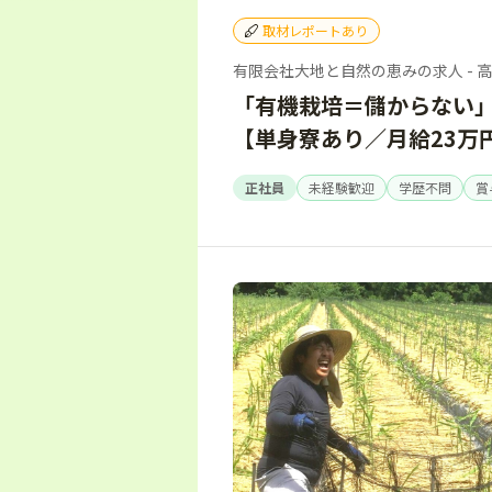
取材レポートあり
有限会社大地と自然の恵みの求人 - 
「有機栽培＝儲からない
【単身寮あり／月給23万
正社員
未経験歓迎
学歴不問
賞