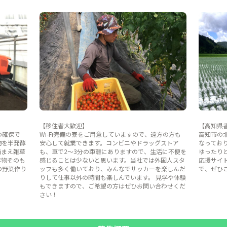
【移住者大歓迎】
【高知県
の確保で
Wi-Fi完備の寮をご用意していますので、遠方の方も
高知市の
物を半発酵
安心して就業できます。コンビニやドラッグストア
なってお
捕まえ雑草
も、車で2～3分の距離にありますので、生活に不便を
ゆったり
作物そのも
感じることは少ないと思います。当社では外国人スタ
応援サイ
の野菜作り
ッフも多く働いており、みんなでサッカーを楽しんだ
で、ぜひ
りして仕事以外の時間も楽しんでいます。 見学や体験
もできますので、ご希望の方はぜひお問い合わせくだ
さい！