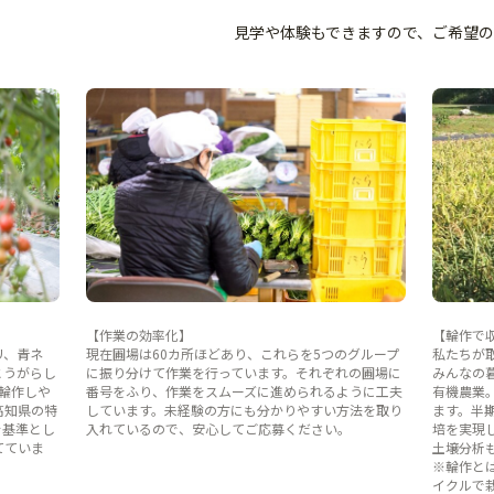
見学や体験もできますので、ご希望
【作業の効率化】
【輪作で
リ、青ネ
現在圃場は60カ所ほどあり、これらを5つのグループ
私たちが
とうがらし
に振り分けて作業を行っています。それぞれの圃場に
みんなの
輪作しや
番号をふり、作業をスムーズに進められるように工夫
有機農業
高知県の特
しています。未経験の方にも分かりやすい方法を取り
ます。半
を基準とし
入れているので、安心してご応募ください。
培を実現
てていま
土壌分析
※輪作と
イクルで