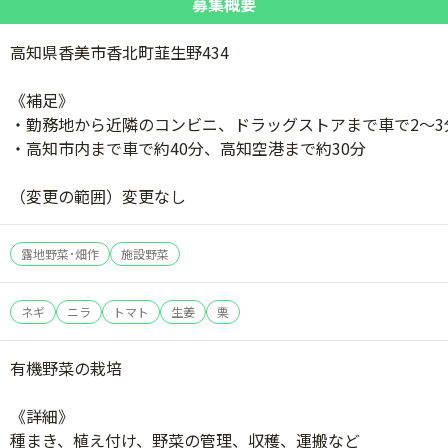
募集概要
高知県香美市香北町韮生野434
《補足》
・勤務地から近隣のコンビニ、ドラッグストアまで車で2～3
・高知市内まで車で約40分、高知空港まで約30分
（変更の範囲）変更なし
露地野菜･畑作
施設野菜
ネギ
ニラ
トマト
生姜
栗
有機野菜の栽培
《詳細》
種まき、植え付け、野菜の管理、収穫、運搬など