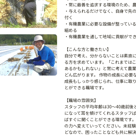
・常に最善を追求する環境のため、
・与えられるだけでなく、自身で先
付く
・有機農業に必要な設備が整ってい
組める
・有機農業を通して地域に貢献がで
【こんな方と働きたい】
自分で考え、分からないことは素直
る方を求めています。「これまでは
あるかもしれない」と常に考えて農
どん広がります。 作物の成長に必要
成長もしっかり感じられ、仕事に取
とができる職場です。
【職場の雰囲気】
スタッフの平均年齢は30～40歳前
になって耳を傾けてくれるスタッフ
ばすぐに聞くことができる環境です
の力へ変えていってください。未経
どなので、困ったことなども共に解