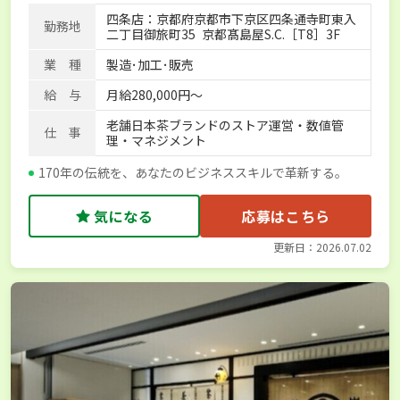
四条店：京都府京都市下京区四条通寺町東入
勤務地
二丁目御旅町35 京都髙島屋S.C.［T8］3F
業 種
製造･加工･販売
給 与
月給280,000円～
老舗日本茶ブランドのストア運営・数値管
仕 事
理・マネジメント
170年の伝統を、あなたのビジネススキルで革新する。
気になる
応募はこちら
更新日：2026.07.02