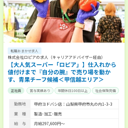
転職おまかせ求人
株式会社ロピアの求人（キャリアアドバイザー経由）
【大人気スーパー「ロピア」】仕入れから
値付けまで『自分の腕』で売り場を動か
す、青果チーフ候補＜甲信越エリア＞
正社員
賞与実績あり
年間休日100日以上
社会保険完備
勤務地
甲府ヨドバシ店：山梨県甲府市丸の内1-3-3
業 種
製造･加工･販売
給 与
月給297,600円～