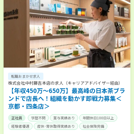
転職おまかせ求人
株式会社中村藤吉本店の求人（キャリアアドバイザー経由）
【年収450万〜650万】最高峰の日本茶ブラ
ンドで店長へ！組織を動かす即戦力募集＜
京都・四条店＞
正社員
学歴不問
賞与実績あり
年間休日100日以上
経験者優遇
産休･育休取得実績あり
社会保険完備