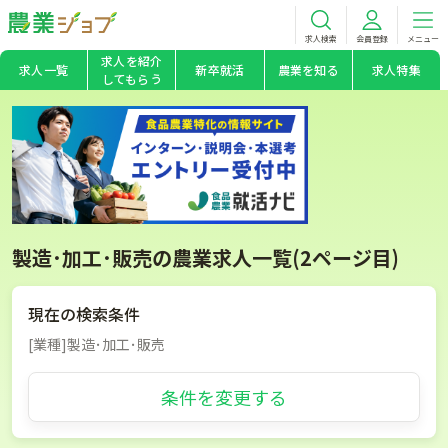
求人検索
会員登録
メニュー
求人を紹介
求人一覧
新卒就活
農業を知る
求人特集
してもらう
製造･加工･販売の農業求人一覧(2ページ目)
現在の検索条件
[業種]製造･加工･販売
条件を変更する