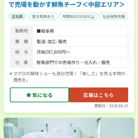
で売場を動かす鮮魚チーフ＜中部エリア＞
正社員
賞与実績あり
年間休日100日以上
社会保険完備
勤務地
■岐阜県
業 種
製造･加工･販売
給 与
月給297,600円～
仕 事
鮮魚部門での売場作り・仕入れ・販売
マグロの解体ショーも自分次第！「楽しさ」を売る本物の
商売を。
気になる
応募はこちら
更新日：2026.06.25