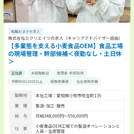
転職おまかせ求人
株式会社Ｄクリエイツの求人（キャリアアドバイザー経由）
【多業態を支える小麦食品OEM】食品工場
の現場管理・幹部候補＜夜勤なし・土日休
＞
正社員
未経験歓迎
管理者･幹部採用
年間休日100日以上
経験者優遇
社会保険完備
勤務地
本社工場：愛知県小牧市弥生町135
業 種
製造･加工･販売
給 与
月給348,000円～556,000円
小麦食品OEM工場での製造オペレーションと
仕 事
人員・生産管理