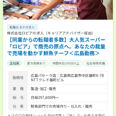
転職おまかせ求人
株式会社ロピアの求人（キャリアアドバイザー経由）
【同業からの転職者多数】大人気スーパー
「ロピア」で商売の原点へ。あなたの裁量
で売場を動かす鮮魚チーフ＜広島勤務＞
正社員
賞与実績あり
年間休日100日以上
社会保険完備
広島パセーラ店：広島県広島市中区基町6-78
勤務地
NTTクレド基町ビル
業 種
製造･加工･販売
給 与
月給297,600円～
仕 事
鮮魚部門での売場作り・仕入れ・販売
マグロの解体ショーも自分次第！「楽しさ」を売る本物の