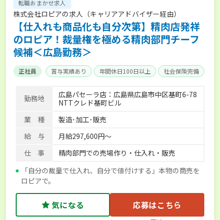
転職おまかせ求人
株式会社ロピアの求人（キャリアアドバイザー経由）
【仕入れも商品化も自分次第】精肉店発祥
のロピア！裁量権を極める精肉部門チーフ
候補＜広島勤務＞
正社員
賞与実績あり
年間休日100日以上
社会保険完備
広島パセーラ店：広島県広島市中区基町6-78
勤務地
NTTクレド基町ビル
業 種
製造･加工･販売
給 与
月給297,600円～
仕 事
精肉部門での売場作り・仕入れ・販売
「自分の裁量で仕入れ、自分で値付けする」本物の商売を
ロピアで。
気になる
応募はこちら