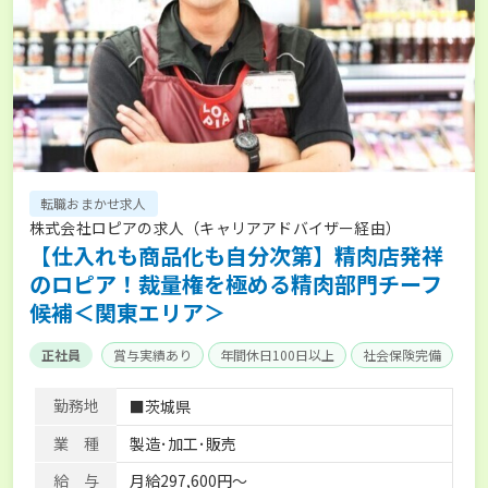
転職おまかせ求人
株式会社ロピアの求人（キャリアアドバイザー経由）
【仕入れも商品化も自分次第】精肉店発祥
のロピア！裁量権を極める精肉部門チーフ
候補＜関東エリア＞
正社員
賞与実績あり
年間休日100日以上
社会保険完備
勤務地
■茨城県
業 種
製造･加工･販売
給 与
月給297,600円～