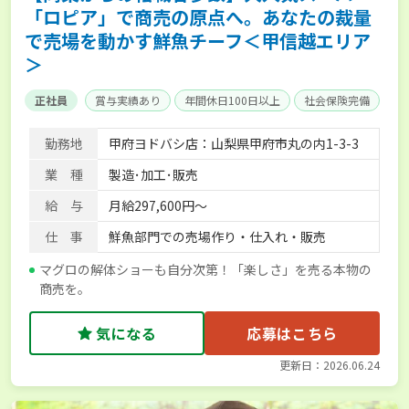
「ロピア」で商売の原点へ。あなたの裁量
で売場を動かす鮮魚チーフ＜甲信越エリア
＞
正社員
賞与実績あり
年間休日100日以上
社会保険完備
勤務地
甲府ヨドバシ店：山梨県甲府市丸の内1-3-3
業 種
製造･加工･販売
給 与
月給297,600円～
仕 事
鮮魚部門での売場作り・仕入れ・販売
マグロの解体ショーも自分次第！「楽しさ」を売る本物の
商売を。
気になる
応募はこちら
更新日：2026.06.24