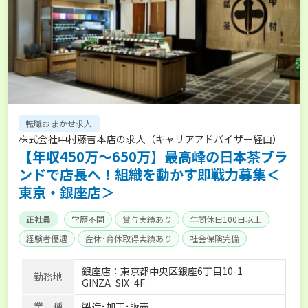
転職おまかせ求人
株式会社中村藤吉本店の求人（キャリアアドバイザー経由）
【年収450万〜650万】最高峰の日本茶ブラ
ンドで店長へ！組織を動かす即戦力募集＜
東京・銀座店＞
正社員
学歴不問
賞与実績あり
年間休日100日以上
経験者優遇
産休･育休取得実績あり
社会保険完備
銀座店：東京都中央区銀座6丁目10-1
勤務地
GINZA SIX 4F
業 種
製造･加工･販売