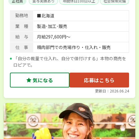
正社員
賞与実績あり
年間休日100日以上
社会保険完備
勤務地
■北海道
業 種
製造･加工･販売
給 与
月給297,600円～
仕 事
精肉部門での売場作り・仕入れ・販売
「自分の裁量で仕入れ、自分で値付けする」本物の商売を
ロピアで。
気になる
応募はこちら
更新日：2026.06.24