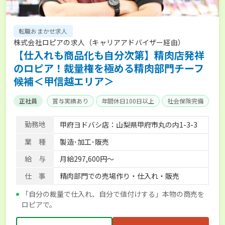
転職おまかせ求人
株式会社ロピアの求人（キャリアアドバイザー経由）
【仕入れも商品化も自分次第】精肉店発祥
のロピア！裁量権を極める精肉部門チーフ
候補＜甲信越エリア＞
正社員
賞与実績あり
年間休日100日以上
社会保険完備
勤務地
甲府ヨドバシ店：山梨県甲府市丸の内1-3-3
業 種
製造･加工･販売
給 与
月給297,600円～
仕 事
精肉部門での売場作り・仕入れ・販売
「自分の裁量で仕入れ、自分で値付けする」本物の商売を
ロピアで。