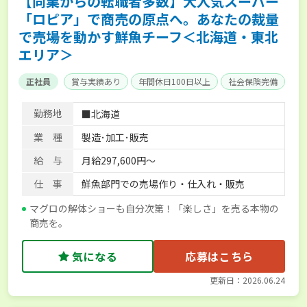
【同業からの転職者多数】大人気スーパー
「ロピア」で商売の原点へ。あなたの裁量
で売場を動かす鮮魚チーフ＜北海道・東北
エリア＞
正社員
賞与実績あり
年間休日100日以上
社会保険完備
勤務地
■北海道
業 種
製造･加工･販売
給 与
月給297,600円～
仕 事
鮮魚部門での売場作り・仕入れ・販売
マグロの解体ショーも自分次第！「楽しさ」を売る本物の
商売を。
気になる
応募はこちら
更新日：2026.06.24