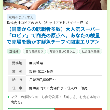
転職おまかせ求人
株式会社ロピアの求人（キャリアアドバイザー経由）
【同業からの転職者多数】大人気スーパー
「ロピア」で商売の原点へ。あなたの裁量
で売場を動かす鮮魚チーフ＜関東エリア＞
正社員
賞与実績あり
年間休日100日以上
社会保険完備
勤務地
■茨城県
業 種
製造･加工･販売
給 与
月給297,600円～
仕 事
鮮魚部門での売場作り・仕入れ・販売
マグロの解体ショーも自分次第！「楽しさ」を売る本物の
商売を。