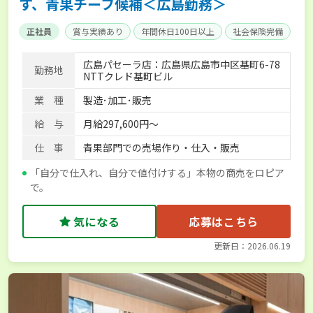
す、青果チーフ候補＜広島勤務＞
正社員
賞与実績あり
年間休日100日以上
社会保険完備
広島パセーラ店：広島県広島市中区基町6-78
勤務地
NTTクレド基町ビル
業 種
製造･加工･販売
給 与
月給297,600円～
仕 事
青果部門での売場作り・仕入・販売
「自分で仕入れ、自分で値付けする」本物の商売をロピア
で。
気になる
応募はこちら
更新日：2026.06.19