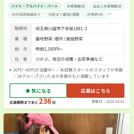
バイト・アルバイト・パート
未経験歓迎
社会人未経験歓迎
50代採用実績あり
内定まで最短1週間
AT免許OK
経験者優遇
勤務地
埼玉県川越市下赤坂1881-2
業 種
露地野菜･畑作 / 施設野菜
給 与
時給1,180円～
仕 事
小かぶ、枝豆の収穫・出荷準備など
30代～60代が活躍中！／未経験スタートのスタッフが多数
／JAグループさいたまの支援のもと掲載しています
気になる
応募はこちら
236
更新日：2026.04.01
応募期限まであと
日