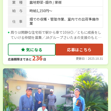
業 種
露地野菜･畑作 / 果樹
給 与
時給1,150円～
畑での収穫・管理作業、室内での出荷準備作
仕 事
業
周りは閑静な住宅街で駅から車で10分◎／ともに成長をし
ていける仲間を募集／JAグループさいたまの支援のもと掲
載しています
気になる
応募はこちら
236
更新日：2025.10.31
応募期限まであと
日