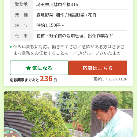
勤務地
埼玉県川越市今福316
賞与実績あり
業 種
露地野菜･畑作 / 施設野菜 / 花卉
給 与
時給1,150円～
仕 事
花苗・野菜苗の栽培管理、出荷作業など
休みは柔軟に対応。働きやすさ◎／意欲がある方はさまざ
まな業務をお任せすることも！／JAグループさいたまの支
援のもと掲載しています
気になる
応募はこちら
236
更新日：2026.03.26
応募期限まであと
日