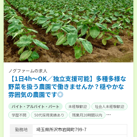
ノグファームの求人
【1日4h～OK／独立支援可能】多種多様な
野菜を扱う農園で働きませんか？穏やかな
雰囲気の農園です◎
バイト・アルバイト・パート
未経験歓迎
社会人未経験歓迎
学歴不問
50代採用実績あり
残業月20時間以内
独立支援可能
産休･育休取得実績あり
勤務地
埼玉県所沢市岩岡町799-7