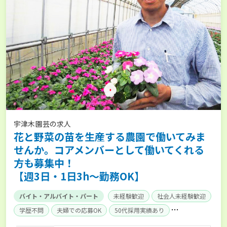
宇津木園芸の求人
花と野菜の苗を生産する農園で働いてみま
せんか。コアメンバーとして働いてくれる
方も募集中！
【週3日・1日3h～勤務OK】
バイト・アルバイト・パート
未経験歓迎
社会人未経験歓迎
学歴不問
夫婦での応募OK
50代採用実績あり
内定まで最短1週間
AT免許OK
残業月20時間以内