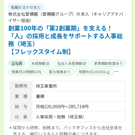
転職おまかせ求人
株式会社愛鶏園（愛鶏園グループ）の求人（キャリアアドバ
イザー経由）
創業100年の「第2創業期」を支える！
「人」の採用と成長をサポートする人事総
務（埼玉）
【フレックスタイム制】
正社員
未経験歓迎
社会人未経験歓迎
家賃補助制度あり
残業月20時間以内
賞与実績あり
年間休日100日以上
産休･育休取得実績あり
社会保険完備
勤務地
埼玉事業所
業 種
養鶏
給 与
月給220,000円～285,714円
仕 事
人事採用・総務（埼玉県）
採用から研修、総務まで。バックオフィスから会社全体を
支える、幅広いスキルと経験が身につきます。