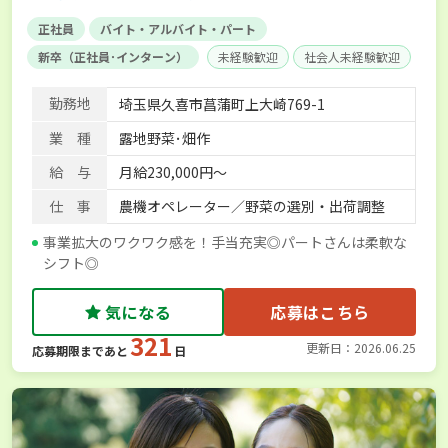
正社員
バイト・アルバイト・パート
新卒（正社員･インターン）
未経験歓迎
社会人未経験歓迎
学歴不問
AT免許OK
賞与実績あり
年間休日100日以上
勤務地
埼玉県久喜市菖蒲町上大崎769-1
経験者優遇
独立支援可能
社会保険完備
単身寮あり
業 種
露地野菜･畑作
給 与
月給230,000円～
仕 事
農機オペレーター／野菜の選別・出荷調整
事業拡大のワクワク感を！手当充実◎パートさんは柔軟な
シフト◎
気になる
応募はこちら
321
更新日：2026.06.25
応募期限まであと
日