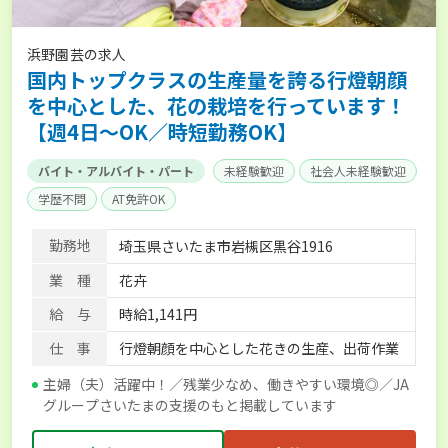
浜野園芸の求人
国内トップクラスの生産量を誇る行燈朝顔
を中心とした、花の栽培を行っています！
【週4日～OK／時短勤務OK】
バイト・アルバイト・パート
未経験歓迎
社会人未経験歓迎
学歴不問
AT免許OK
勤務地
埼玉県さいたま市岩槻区黒谷1916
業 種
花卉
給 与
時給1,141円
仕 事
行燈朝顔を中心とした花きの生産、出荷作業
主婦（夫）活躍中！／残業少なめ、働きやすい環境◎／JA
グループさいたまの支援のもと掲載しています