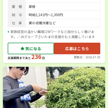
業 種
果樹
給 与
時給1,141円～1,300円
仕 事
栗の収穫作業など
家族経営の温かい職場◎Wワークなど自分らしく働けま
す。／JAグループさいたまの支援のもと掲載しています
気になる
応募はこちら
236
更新日：2026.07.30
応募期限まであと
日