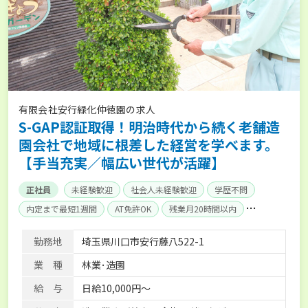
有限会社安行緑化仲徳園の求人
S-GAP認証取得！明治時代から続く老舗造
園会社で地域に根差した経営を学べます。
【手当充実／幅広い世代が活躍】
正社員
未経験歓迎
社会人未経験歓迎
学歴不問
内定まで最短1週間
AT免許OK
残業月20時間以内
賞与実績あり
経験者優遇
社会保険完備
勤務地
埼玉県川口市安行藤八522-1
業 種
林業･造園
給 与
日給10,000円～