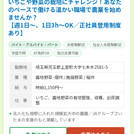
いちごや野菜の栽培にチャレンジ！あなた
のペースで働ける温かい職場で農業を始め
ませんか？
【週1日～、1日3h～OK／正社員登用制度
あり】
バイト・アルバイト・パート
未経験歓迎
社会人未経験歓迎
学歴不問
AT免許OK
独立支援可能
勤務地
埼玉県児玉郡上里町大字七本木2581-5
業 種
露地野菜･畑作 / 施設野菜 / 稲作
給 与
時給1,150円～
いちご、露地野菜の栽培管理、収穫、出荷調
仕 事
整
法人化も視野に入れた規模拡大中の農園／JAグループさい
たまの支援のもと掲載しています