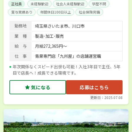
正社員
未経験歓迎
社会人未経験歓迎
学歴不問
賞与実績あり
年間休日100日以上
社会保険完備
勤務地
埼玉県さいたま市、川口市
業 種
製造･加工･販売
給 与
月給272,365円～
仕 事
青果専門店「九州屋」の店舗運営職
年次関係なくスピード出世も可能！入社3年目で主任、5年
目で店長へ！成長できる環境です。
気になる
応募はこちら
更新日：2025.07.08