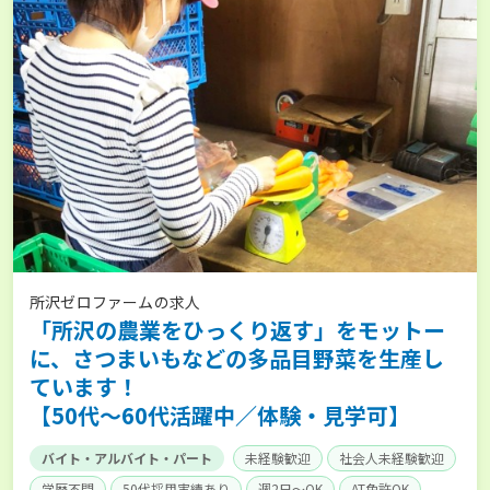
所沢ゼロファームの求人
「所沢の農業をひっくり返す」をモットー
に、さつまいもなどの多品目野菜を生産し
ています！
【50代～60代活躍中／体験・見学可】
バイト・アルバイト・パート
未経験歓迎
社会人未経験歓迎
学歴不問
50代採用実績あり
週2日～OK
AT免許OK