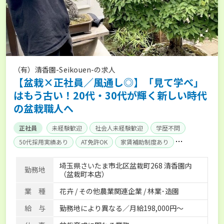
（有）清香園-Seikouen-の求人
【盆栽×正社員／風通し◎】「見て学べ」
はもう古い！20代・30代が輝く新しい時代
の盆栽職人へ
正社員
未経験歓迎
社会人未経験歓迎
学歴不問
50代採用実績あり
AT免許OK
家賃補助制度あり
残業月20時間以内
賞与実績あり
年間休日100日以上
埼玉県さいたま市北区盆栽町268 清香園内
勤務地
社会保険完備
（盆栽町本店）
業 種
花卉 / その他農業関連企業 / 林業･造園
給 与
勤務地により異なる／月給198,000円～