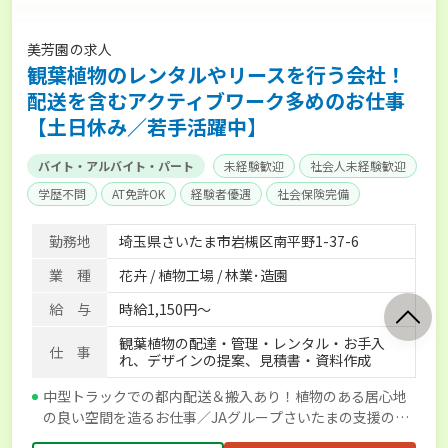
美芳園の求人
観葉植物のレンタルやリースを行う会社！
配送を含むアクティブワーク多めのお仕事
【土日休み／若手活躍中】
バイト・アルバイト・パート
未経験歓迎
社会人未経験歓迎
学歴不問
AT免許OK
経験者優遇
社会保険完備
勤務地
埼玉県さいたま市岩槻区南平野1-37-6
業 種
花卉 / 植物工場 / 林業･造園
給 与
時給1,150円～
観葉植物の配達・管理・レンタル・お手入
仕 事
れ、デザインの提案、見積書・資料作成
中型トラックでの都内配送＆搬入あり！植物のある居心地
の良い空間を造るお仕事／JAグループさいたまの支援のも
と掲載しています