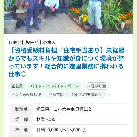
有限会社増田植木の求人
【資格受験料負担／住宅手当あり】未経験
からでもスキルや知識が身につく環境が整
っています！総合的に造園業務に携われる
仕事◎
正社員
バイト・アルバイト・パート
未経験歓迎
社会人未経験歓迎
学歴不問
50代採用実績あり
内定まで最短1週間
残業月20時間以内
賞与実績あり
勤務地
埼玉県川口市大字東貝塚112
経験者優遇
社会保険完備
業 種
林業･造園
給 与
日給10,000円～15,000円