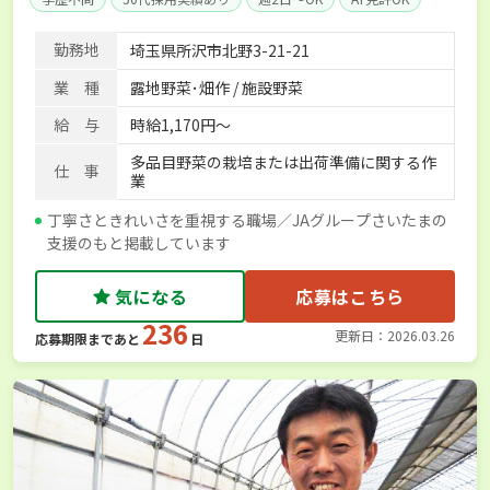
勤務地
埼玉県所沢市北野3-21-21
業 種
露地野菜･畑作 / 施設野菜
給 与
時給1,170円～
多品目野菜の栽培または出荷準備に関する作
仕 事
業
丁寧さときれいさを重視する職場／JAグループさいたまの
支援のもと掲載しています
気になる
応募はこちら
236
更新日：2026.03.26
応募期限まであと
日