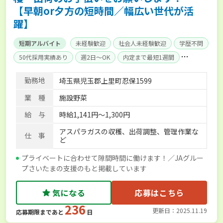
【早朝or夕方の短時間／幅広い世代が活
躍】
短期アルバイト
未経験歓迎
社会人未経験歓迎
学歴不問
50代採用実績あり
週2日～OK
内定まで最短1週間
AT免許OK
勤務地
埼玉県児玉郡上里町忍保1599
業 種
施設野菜
給 与
時給1,141円～1,300円
アスパラガスの収穫、出荷調整、管理作業な
仕 事
ど
プライベートに合わせて隙間時間に働けます！／JAグルー
プさいたまの支援のもと掲載しています
気になる
応募はこちら
236
更新日：2025.11.19
応募期限まであと
日