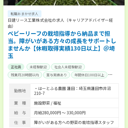
転職おまかせ求人
日建リース工業株式会社の求人（キャリアアドバイザー経
由）
ベビーリーフの栽培指導から納品まで担
当。障がいがある方々の成長をサポートし
ませんか【休暇取得実績130日以上】＠埼
玉
正社員
未経験歓迎
社会人未経験歓迎
残業月20時間以内
賞与実績あり
年間休日100日以上
経験者優遇
産休･育休取得実績あり
社会保険完備
・はーとふる農園 蓮田：埼玉県蓮田市井沼
勤務地
寮･社宅相談可
210-7
業 種
施設野菜 / 福祉
給 与
月給280,000円 〜 330,000円
仕 事
障がいがある方への野菜の栽培指導スタッフ