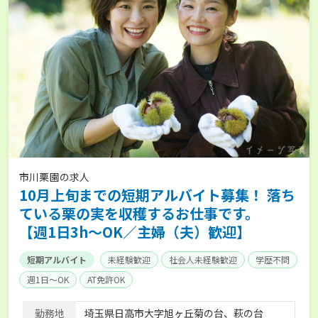
市川栗園の求人
10月上旬までの短期アルバイト募集！ 落ち
ている栗の実を収穫するお仕事です。
【週1日3h～OK／主婦（夫）歓迎】
短期アルバイト
未経験歓迎
社会人未経験歓迎
学歴不問
週1日～OK
AT免許OK
勤務地
埼玉県日高市大字旭ヶ丘菊の台、萩の台