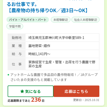
るお仕事です。
【農産物の持ち帰りOK／週3日～OK】
バイト・アルバイト・パート
未経験歓迎
社会人未経験歓迎
学歴不問
勤務地
埼玉県児玉郡神川町大字中新里589-1
業 種
露地野菜･畑作
給 与
時給1,141円～
家族経営で生産・管理・出荷を行う農園で野
仕 事
菜の生産
アットホームな農園で多品目の農作物栽培！／JAグループ
さいたまの支援のもと掲載しています
気になる
応募はこちら
236
更新日：2025.10.31
応募期限まであと
日