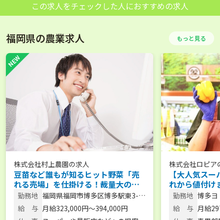
この求人をチェックした人におすすめの求人
福岡県の農業求人
もっと見る
株式会社村上農園
の求人
株式会社ロピア
豆苗など誰もが知るヒット野菜「売
【大人気スー
れる売場」を仕掛ける！裁量大の量
れから値付け
販店営業【年休125日／土日休み／月
り場を動かす
勤務地
福岡県福岡市博多区博多駅東3-
勤務地
博多ヨ
給32万円以上】＠福岡県
岡勤務＞
11-14アバンダント90 804号室
区）、
給 与
月給323,000円～394,000円
給 与
月給29
町）、