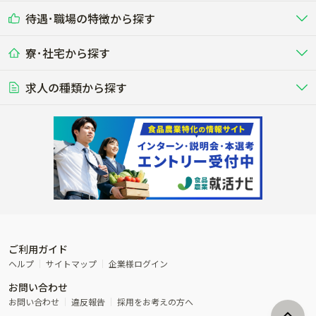
削蹄師etc）
乳牛を繁殖・飼育して生乳を出荷
和牛を繁殖・肥育して市場に出荷す
待遇･職場の特徴から探す
未経験歓迎
社会人未経験歓迎
する牧場
る牧場
九州･沖縄
海外
ドライバー
接客･販売
露地野菜･畑作
施設野菜
農業関連企業
寮･社宅から探す
畑・圃場で野菜・穀物を生産
ビニールハウスで多様な野菜の生産
養豚
社会保険完備
養鶏
家賃補助制度あり
学歴不問
夫婦での応募OK
豚を繁殖・肥育して市場に出荷す
食用鶏や鶏卵を生産し出荷する養鶏
営業･企画
経理･事務
る養豚場
場
農業資材･肥料
種苗
稲作
求人の種類から探す
その他業種
果樹
単身寮あり
世帯寮あり
食事補助あり
残業月20時間以内
50代採用実績あり
週1日～OK
農場設備・肥料・飼料の生産・流
農業用の種や苗の生産・流通・販売
水田で稲を栽培し食用米を生産
果物の栽培・収穫・観光農園など
通・販売
競走馬
研究･開発
その他畜産
WEB･IT
転職おまかせ求人
寮･社宅相談可
林業･造園
漁業･養殖
レースで活躍する馬の手入れや子馬
その他動物の畜産業（羊、ウズラな
賞与実績あり
年間休日100日以上
花卉
植物工場
週2日～OK
AT免許OK
の育成
ど）
木材の植林・伐採・加工、または
魚介類の採捕・養殖、または水産加
農業機械
流通･商社
ビニールハウスで観賞用植物の栽
環境制御された工場で野菜の生産管
その他職種
造園庭師
工場
農業用の機械・機材の開発・販
農産物・農産品の物流・卸し・輸出
培
理
経験者優遇
独立支援可能
売・リース
入
内定まで最短1週間
管理者･幹部採用
製造･加工･販売
福祉
産休･育休取得実績あり
農産物から食品を製造・加工・販
福祉事業と農業生産を連携させたビ
売
ジネス
ご利用ガイド
その他農業関連企業
ヘルプ
サイトマップ
企業様ログイン
農業に密接に関わるその他のビジ
お問い合わせ
ネス
お問い合わせ
違反報告
採用をお考えの方へ