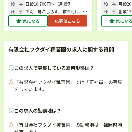
業に挑戦しま
町・知夫村）
林121
給 与
日給10,700円〜（月収例：
給 与
月給200
236,700円／21日勤務・手当込）
仕 事
下刈、地ごしらえ、植え付け、山
仕 事
創業1
林の環境整備、間伐作業および道
作業員
気になる
応募はこちら
気にな
路の草刈り業務など
有限会社フクダイ種苗園の求人に関する質問
この求人で募集している雇用形態は？
「有限会社フクダイ種苗園」では「正社員」の募集
をしています。
この求人の勤務地は？
「有限会社フクダイ種苗園」の勤務地は「福岡県朝
倉市」です。