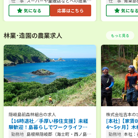
（北九
仕 事
スーパーや量販店などへの提案営
仕 事
青果部
ュロア
業／企画提案
売
気になる
応募はこちら
気にな
岡白水
店（春
（北九
（福岡
（飯塚
林業･造園の農業求人
もっと見る
隠岐島前森林組合
の求人
株式会社吉本
の
【16時退社／手厚い移住支援】未経
[本社]【家賃
験歓迎！島暮らしでワークライフバ
4～5ヶ月】
ランスを叶える林業スタッフ
貫！創業139
勤務地
島根県隠岐郡（海士町・西ノ島
勤務地
本社：