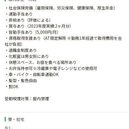
・社会保険完備（雇用保険、労災保険、健康保険、厚生年金）
・通勤手当あり
・昇給あり（評価による）
・賞与あり（2023年度実績:2ヶ月分）
・皆勤手当あり（5,000円/月）
・資格取得支援あり（AT限定解除 ※勤務1年経過で取得費用を会
社が負担）
・退職金制度あり
・化粧室は男女別にあり
・休憩スペース、お昼を食べる場所あり
・お弁当持参可※冷蔵庫や電子レンジなどの使用可
・車・バイク・自転車通勤OK
・髪型・髪色自由
・髭OK
受動喫煙対策：屋内禁煙
寮・社宅
なし