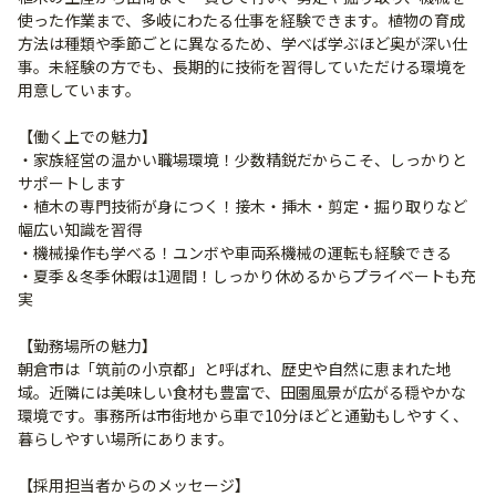
使った作業まで、多岐にわたる仕事を経験できます。植物の育成
方法は種類や季節ごとに異なるため、学べば学ぶほど奥が深い仕
事。未経験の方でも、長期的に技術を習得していただける環境を
用意しています。
【働く上での魅力】
・家族経営の温かい職場環境！少数精鋭だからこそ、しっかりと
サポートします
・植木の専門技術が身につく！接木・挿木・剪定・掘り取りなど
幅広い知識を習得
・機械操作も学べる！ユンボや車両系機械の運転も経験できる
・夏季＆冬季休暇は1週間！しっかり休めるからプライベートも充
実
【勤務場所の魅力】
朝倉市は「筑前の小京都」と呼ばれ、歴史や自然に恵まれた地
域。近隣には美味しい食材も豊富で、田園風景が広がる穏やかな
環境です。事務所は市街地から車で10分ほどと通勤もしやすく、
暮らしやすい場所にあります。
【採用担当者からのメッセージ】