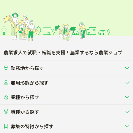
農業求人で就職・転職を支援！農業するなら農業ジョブ
勤務地から探す
雇用形態から探す
北海道
東北
業種から探す
正社員
バイト・アルバイト・パート
関東
北陸･甲信
職種から探す
畜産（酪農･肉牛･養豚･養鶏など）
短期アルバイト
新卒（正社員･インターン）
東海
関西
募集の特徴から探す
農場･牧場･現場職
専門職（獣医師･人工授精師･
その他（独立・副業など）
酪農
肉牛
中国
四国
耕種（野菜･穀物･花卉･果樹など）