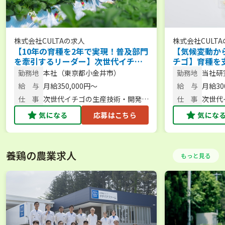
株式会社CULTA
の求人
株式会社CULTA
【10年の育種を2年で実現！普及部門
【気候変動か
を牽引するリーダー】次世代イチゴ
チゴ】育種を
の栽培手法を確立する研究員＜フレ
レックスタイ
勤務地
本社（東京都小金井市）
勤務地
当社研
ックスタイム制／週休2日＞
千葉県
給 与
月給350,000円～
給 与
月給300
仕 事
次世代イチゴの生産技術・開発普
仕 事
次世代
及研究員
気になる
応募はこちら
気にな
養鶏の農業求人
もっと見る