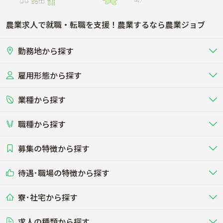
農業求人で就職・転職を支援！農業するなら農業ジョブ
勤務地から探す
雇用形態から探す
北海道
東北
業種から探す
正社員
バイト・アルバイト・パート
関東
北陸･甲信
職種から探す
畜産（酪農･肉牛･養豚･養鶏など）
短期アルバイト
新卒（正社員･インターン）
東海
関西
募集の特徴から探す
農場･牧場･現場職
専門職（獣医師･人工授精師･
その他（独立・副業など）
酪農
肉牛
中国
四国
耕種（野菜･穀物･花卉･果樹など）
削蹄師etc）
乳牛を繁殖・飼育して生乳を出荷
和牛を繁殖・肥育して市場に出荷す
待遇･職場の特徴から探す
未経験歓迎
社会人未経験歓迎
する牧場
る牧場
九州･沖縄
海外
ドライバー
接客･販売
露地野菜･畑作
施設野菜
農業関連企業
寮･社宅から探す
畑・圃場で野菜・穀物を生産
ビニールハウスで多様な野菜の生産
養豚
社会保険完備
養鶏
家賃補助制度あり
学歴不問
夫婦での応募OK
豚を繁殖・肥育して市場に出荷す
食用鶏や鶏卵を生産し出荷する養鶏
営業･企画
経理･事務
る養豚場
場
農業資材･肥料
種苗
稲作
求人の種類から探す
その他業種
果樹
単身寮あり
世帯寮あり