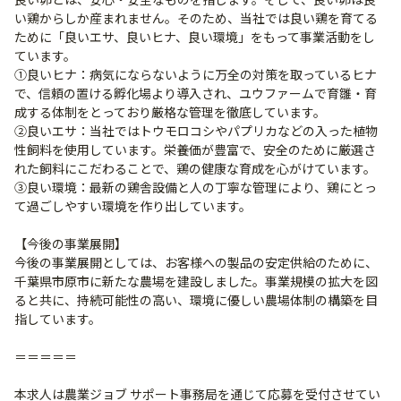
い鶏からしか産まれません。そのため、当社では良い鶏を育てる
ために「良いエサ、良いヒナ、良い環境」をもって事業活動をし
ています。
①良いヒナ：病気にならないように万全の対策を取っているヒナ
で、信頼の置ける孵化場より導入され、ユウファームで育雛・育
成する体制をとっており厳格な管理を徹底しています。
②良いエサ：当社ではトウモロコシやパプリカなどの入った植物
性飼料を使用しています。栄養価が豊富で、安全のために厳選さ
れた飼料にこだわることで、鶏の健康な育成を心がけています。
③良い環境：最新の鶏舎設備と人の丁寧な管理により、鶏にとっ
て過ごしやすい環境を作り出しています。
【今後の事業展開】
今後の事業展開としては、お客様への製品の安定供給のために、
千葉県市原市に新たな農場を建設しました。事業規模の拡大を図
ると共に、持続可能性の高い、環境に優しい農場体制の構築を目
指しています。
＝＝＝＝＝
本求人は農業ジョブ サポート事務局を通じて応募を受付させてい