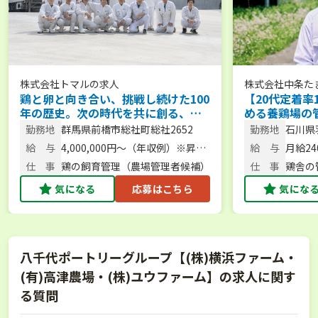
株式会社トマル
の求人
株式会社中条た
鶏と卵と向き合い、挑戦し続けた100
【20代定着率
年の歴史。次の時代を共に創る、農
める養鶏場の
場長候補を募集。 【未経験歓迎／人
経験／U･Iタ
勤務地
群馬県前橋市総社町総社2652
勤務地
石川県
柄重視】
18-1
給 与
4,000,000円～（年収例）※昇
給 与
月給24
給・賞与あり
仕 事
鶏の飼育管理（農場管理者候補）
仕 事
鶏舎の
気になる
応募はこちら
気にな
八千代ポートリーグループ【(株)横浜ファーム・
(有)高津農場・(株)ユウファーム】の求人に関す
る質問