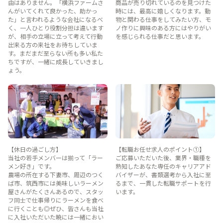
由はありません。「横浜ファームさ
商品が売り切れているのを見つけた
んがいてくれて良かった、助かっ
時には、最高に嬉しくなります。動
た」と言われるような会社になるべ
物と関わる仕事をしてみたい方、モ
く、一人ひとり役割分担は違います
ノ作りに興味のある方にはやりがい
が、相手の立場に立って考えて行動
を感じられる仕事だと思います。
出来る方の来社をお待ちしていま
す。まだまだ至らない所も多い私た
ちですが、一緒に成長していきまし
ょう。
【休日の過ごし方】
【転職お任せ求人のポイント①】
当社の若手メンバーは揃って「ラー
ご応募いただいた後、業界・職種を
メン好き」です。
熟知したあなた専任のキャリアアド
農場の所在する下妻市、周辺のつく
バイザーが、書類選考から入社に至
ば市、筑西市には美味しいラーメン
るまで、一貫した転職サポートを行
屋さんがたくさんあるので、スタッ
います。
フ同士で仕事帰りにラーメンを食べ
に行くことも◎ぜひ、皆さんも当社
に入社いただいた暁には一緒におい