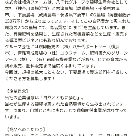
株式会社横浜ファームは、八千代グループの鶏卵生産会社として
本社（神奈川県横浜市）と君津農場（成鶏農場・千葉県君津
市）、下妻農場（成鶏農場・茨城県下妻市）の2農場（飼養羽数計
150万羽）から成り立っています。そしてこの自然豊かで恵まれた
環境の2つの農場にて、高品質な“たまご”を生産しています。ま
た、有機肥料を活用し、生産された有機野菜などを生産・販売す
る循環型ビジネスにも取り組んでおります。
グループ会社には鶏卵販売の（株）八千代ポートリー（横浜
市）、育雛育成農場の（株）ユウファーム、肥料販売のグリーン
アース（株）、（有）南総有機産業などがあり、ヒナの育成から
鶏卵販売、肥料販売まで幅広く手掛けています。
今回は、規模の拡大にともない、下妻農場で製造部門を担当して
くださる方を募集します！
【企業理念】
当社の企業理念は「自然とともに歩む」。
当社が生産する鶏卵は恵まれた自然環境から生み出されていま
す。つまり、自然とともに歩むことで鶏卵関係事業が成り立って
います。
【商品へのこだわり】
良い卵とは、安心・安全なものを指します。そして、良い卵は良