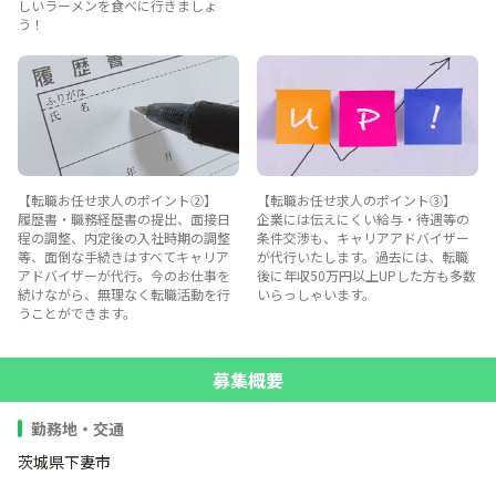
しいラーメンを食べに行きましょ
う！
【転職お任せ求人のポイント②】
【転職お任せ求人のポイント③】
履歴書・職務経歴書の提出、面接日
企業には伝えにくい給与・待遇等の
程の調整、内定後の入社時期の調整
条件交渉も、キャリアアドバイザー
等、面倒な手続きはすべてキャリア
が代行いたします。過去には、転職
アドバイザーが代行。今のお仕事を
後に年収50万円以上UPした方も多数
続けながら、無理なく転職活動を行
いらっしゃいます。
うことができます。
募集概要
勤務地・交通
茨城県下妻市