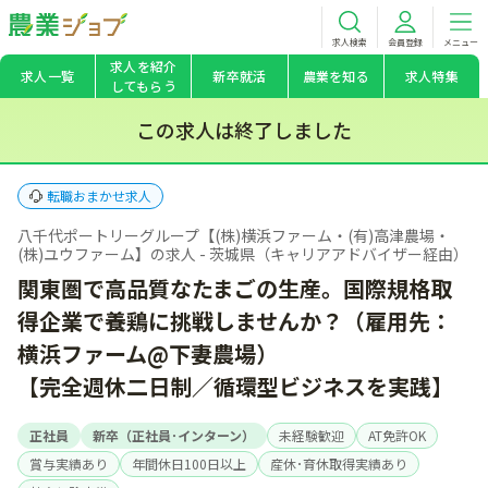
求人検索
会員登録
メニュー
求人を紹介
求人一覧
新卒就活
農業を知る
求人特集
してもらう
この求人は終了しました
転職おまかせ求人
八千代ポートリーグループ【(株)横浜ファーム・(有)高津農場・
(株)ユウファーム】の求人 - 茨城県（キャリアアドバイザー経由）
関東圏で高品質なたまごの生産。国際規格取
得企業で養鶏に挑戦しませんか？（雇用先：
横浜ファーム@下妻農場）
【完全週休二日制／循環型ビジネスを実践】
正社員
新卒（正社員･インターン）
未経験歓迎
AT免許OK
賞与実績あり
年間休日100日以上
産休･育休取得実績あり