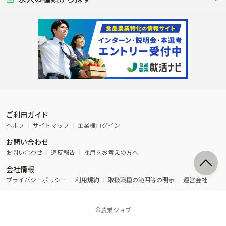
食事補助あり
残業月20時間以内
50代採用実績あり
週1日～OK
農場設備・肥料・飼料の生産・流
農業用の種や苗の生産・流通・販売
水田で稲を栽培し食用米を生産
果物の栽培・収穫・観光農園など
通・販売
競走馬
研究･開発
その他畜産
WEB･IT
転職おまかせ求人
寮･社宅相談可
林業･造園
漁業･養殖
レースで活躍する馬の手入れや子馬
その他動物の畜産業（羊、ウズラな
賞与実績あり
年間休日100日以上
花卉
植物工場
週2日～OK
AT免許OK
の育成
ど）
木材の植林・伐採・加工、または
魚介類の採捕・養殖、または水産加
農業機械
流通･商社
ビニールハウスで観賞用植物の栽
環境制御された工場で野菜の生産管
その他職種
造園庭師
工場
農業用の機械・機材の開発・販
農産物・農産品の物流・卸し・輸出
培
理
経験者優遇
独立支援可能
売・リース
入
内定まで最短1週間
管理者･幹部採用
製造･加工･販売
福祉
産休･育休取得実績あり
農産物から食品を製造・加工・販
福祉事業と農業生産を連携させたビ
売
ジネス
ご利用ガイド
その他農業関連企業
ヘルプ
サイトマップ
企業様ログイン
農業に密接に関わるその他のビジ
お問い合わせ
ネス
お問い合わせ
違反報告
採用をお考えの方へ
会社情報
プライバシーポリシー
利用規約
取扱職種の範囲等の明示
運営会社
©農業ジョブ