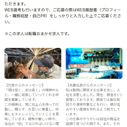
ただきます。
WEB選考も行いますので、ご応募の際はWEB履歴書（プロフィー
ル・職務経歴・自己PR）をしっかりと入力した上でご応募くださ
い。
※この求人は転職おまかせ求人です。
【代表からのメッセージ】
【先輩社員からのメッセージ】
「頭は低く、志は高く」の精神のも
私は動物に関係する仕事を志し、入
と、一緒に成長していってくれる仲
社を決意しました。現在、鶏舎を1つ
間を募集しています。
管理しております。鶏舎では毎日見
この精神は、常に向上心を持って行
回りや清掃作業などを行い、鶏が住
動し、驕らず、お互いに尊重し、何
みやすい環境を作れるよう努力して
事にもチャレンジしていくことを意
います。
味しています。競争が厳しい昨今、
この仕事のやりがいは自社の商品を
当社の「卵」でなければいけない理
店頭で見つけた時です。また、その