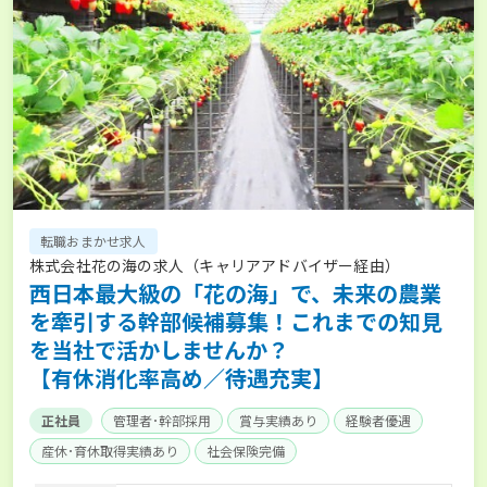
転職おまかせ求人
株式会社花の海の求人（キャリアアドバイザー経由）
西日本最大級の「花の海」で、未来の農業
を牽引する幹部候補募集！これまでの知見
を当社で活かしませんか？
【有休消化率高め／待遇充実】
正社員
管理者･幹部採用
賞与実績あり
経験者優遇
産休･育休取得実績あり
社会保険完備