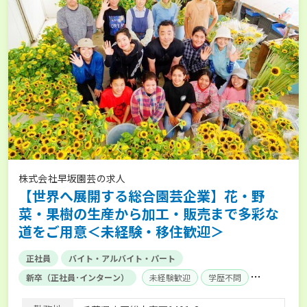
株式会社早坂園芸の求人
【世界へ展開する総合園芸企業】花・野
菜・果樹の生産から加工・販売まで多彩な
道をご用意＜未経験・移住歓迎＞
正社員
バイト・アルバイト・パート
新卒（正社員･インターン）
未経験歓迎
学歴不問
AT免許OK
賞与実績あり
経験者優遇
独立支援可能