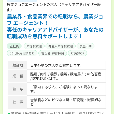
農業ジョブエージェントの求人（キャリアアドバイザー経
由）
農業界・食品業界での転職なら、農業ジョ
ブ エージェント！
専任のキャリアアドバイザーが、あなたの
転職成功を無料サポートします！
正社員
未経験歓迎
社会人未経験歓迎
学歴不問
50代採用実績あり
管理者･幹部採用
AT免許OK
家賃補助制度あり
食事補助あり
残業月20時間以内
勤務地
日本各地の求人をご案内します。
賞与実績あり
年間休日100日以上
経験者優遇
酪農 / 肉牛 / 養豚 / 養鶏 / 競走馬 / その他畜産
独立支援可能
社会保険完備
単身寮あり
世帯寮あり
業 種
/ 露地野菜･畑作...
寮･社宅相談可
ご案内する求人、ご経験によって異なりま
給 与
す。
営業職などのビジネス職・研究職・獣医師な
仕 事
ど
業界最大級の完全無料サービス！面倒な手続きはすべて代