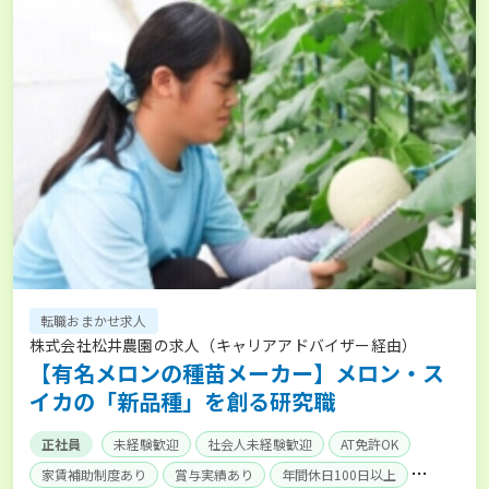
転職おまかせ求人
株式会社松井農園の求人（キャリアアドバイザー経由）
【有名メロンの種苗メーカー】メロン・ス
イカの「新品種」を創る研究職
正社員
未経験歓迎
社会人未経験歓迎
AT免許OK
家賃補助制度あり
賞与実績あり
年間休日100日以上