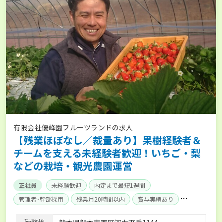
有限会社優峰園フルーツランドの求人
【残業ほぼなし／裁量あり】果樹経験者＆
チームを支える未経験者歓迎！いちご・梨
などの栽培・観光農園運営
正社員
未経験歓迎
内定まで最短1週間
管理者･幹部採用
残業月20時間以内
賞与実績あり
経験者優遇
独立支援可能
社会保険完備