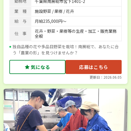
勤務地
千葉県南房総市宮下1401-2
社会保険完備
単身寮あり
業 種
施設野菜 / 果樹 / 花卉
給 与
月給235,000円～
花卉・野菜・果樹等の生産・加工・販売業務
仕 事
全般
独自品種の花や多品目野菜を栽培！南房総で、あなたに合
う「農業の形」を見つけませんか？
気になる
応募はこちら
更新日：2026.06.05