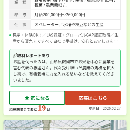
業 種
種苗 / 農業機械 /...
給 与
月給200,000円～260,000円
仕 事
オペレーター／水稲や枝豆などの生産
見学・体験OK！／JAS認証・グローバルGAP認証取得／生
産から販売まですべて自社で手掛け、安心とおいしさをお
届けしています◎
取材レポートあり
お話を伺ったのは、山形県鶴岡市でお米を中心に農業を
営む代表の板垣さん。代々受け継いだ農業の規模を拡大
し続け、有機栽培に力を入れる想いなどを教えてくださ
いました。
気になる
応募はこちら
19
更新日：2026.02.27
応募期限まであと
日