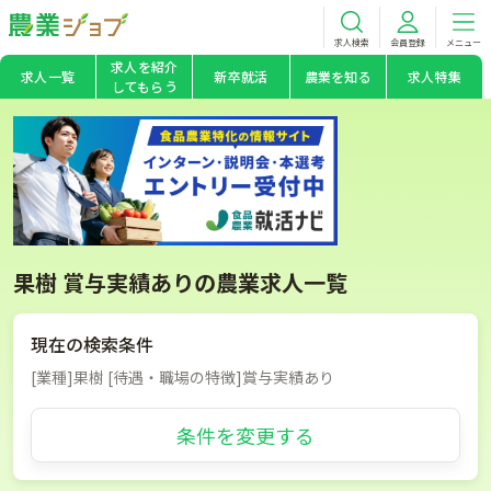
求人検索
会員登録
メニュー
求人を紹介
求人一覧
新卒就活
農業を知る
求人特集
してもらう
果樹 賞与実績ありの農業求人一覧
現在の検索条件
[業種]果樹 [待遇・職場の特徴]賞与実績あり
条件を変更する