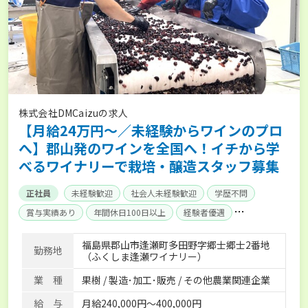
株式会社DMCaizuの求人
【月給24万円～／未経験からワインのプロ
へ】郡山発のワインを全国へ！イチから学
べるワイナリーで栽培・醸造スタッフ募集
正社員
未経験歓迎
社会人未経験歓迎
学歴不問
賞与実績あり
年間休日100日以上
経験者優遇
産休･育休取得実績あり
社会保険完備
福島県郡山市逢瀬町多田野字郷士郷士2番地
勤務地
（ふくしま逢瀬ワイナリー）
業 種
果樹 / 製造･加工･販売 / その他農業関連企業
給 与
月給240,000円～400,000円