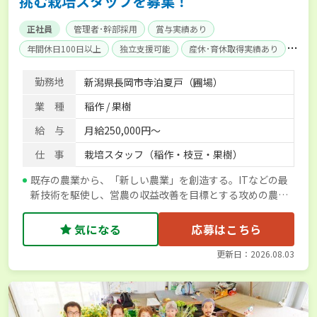
挑む栽培スタッフを募集！
正社員
管理者･幹部採用
賞与実績あり
年間休日100日以上
独立支援可能
産休･育休取得実績あり
社会保険完備
勤務地
新潟県長岡市寺泊夏戸（圃場）
業 種
稲作 / 果樹
給 与
月給250,000円～
仕 事
栽培スタッフ（稲作・枝豆・果樹）
既存の農業から、「新しい農業」を創造する。ITなどの最
新技術を駆使し、営農の収益改善を目標とする攻めの農業
を始めませんか？
気になる
応募はこちら
更新日：2026.08.03