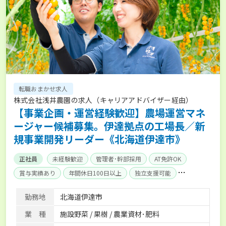
転職おまかせ求人
株式会社浅井農園の求人（キャリアアドバイザー経由）
【事業企画・運営経験歓迎】農場運営マネ
ージャー候補募集。伊達拠点の工場長／新
規事業開発リーダー《北海道伊達市》
正社員
未経験歓迎
管理者･幹部採用
AT免許OK
賞与実績あり
年間休日100日以上
独立支援可能
産休･育休取得実績あり
社会保険完備
勤務地
北海道伊達市
業 種
施設野菜 / 果樹 / 農業資材･肥料