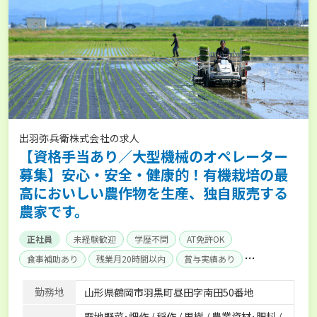
出羽弥兵衛株式会社の求人
【資格手当あり／大型機械のオペレーター
募集】安心・安全・健康的！有機栽培の最
高においしい農作物を生産、独自販売する
農家です。
正社員
未経験歓迎
学歴不問
AT免許OK
食事補助あり
残業月20時間以内
賞与実績あり
経験者優遇
独立支援可能
社会保険完備
勤務地
山形県鶴岡市羽黒町昼田字南田50番地
露地野菜･畑作 / 稲作 / 果樹 / 農業資材･肥料 /