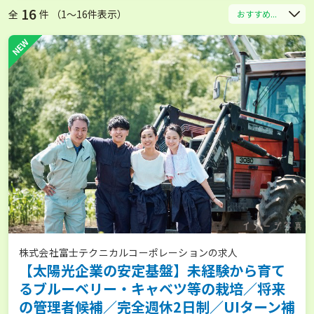
16
全
件 （1〜16件表示）
おすすめ...
NEW
株式会社富士テクニカルコーポレーションの求人
【太陽光企業の安定基盤】未経験から育て
るブルーベリー・キャベツ等の栽培／将来
の管理者候補／完全週休2日制／UIターン補