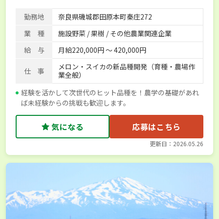
経験者優遇
産休･育休取得実績あり
社会保険完備
勤務地
奈良県磯城郡田原本町秦庄272
業 種
施設野菜 / 果樹 / その他農業関連企業
給 与
月給220,000円 〜 420,000円
メロン・スイカの新品種開発（育種・農場作
仕 事
業全般）
経験を活かして次世代のヒット品種を！農学の基礎があれ
ば未経験からの挑戦も歓迎します。
気になる
応募はこちら
更新日：2026.05.26