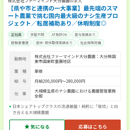
株式会社ファーマインド大分農園の求人
【県や市と連携の一大事業】最先端のスマ
ート農業で挑む国内最大級のナシ生産プロ
ジェクト／転居補助あり／休暇制度◎
正社員
学歴不問
AT免許OK
賞与実績あり
経験者優遇
産休･育休取得実績あり
社会保険完備
株式会社ファーマインド大分農園：大分県国
勤務地
東市国東町重藤地区
業 種
果樹
給 与
月給200,000円～280,000円
大規模生産のナシ農園における農園管理業務
仕 事
全般
日本シェアトップクラスの流通基盤！純粋に「栽培」と向
き合える大規模農園
気になる
応募はこちら