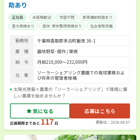
助あり
正社員
未経験歓迎
学歴不問
家賃補助制度あり
賞与実績あり
産休･育休取得実績あり
社会保険完備
勤務地
千葉県香取郡多古町飯笹 36-1
業 種
露地野菜･畑作 / 果樹
給 与
月給210,000～232,000円
ソーラーシェアリング農園での栽培業務およ
仕 事
び将来の管理者候補
太陽光発電×農業の「ソーラーシェアリング」で環境に優
しい農業を始めませんか？
気になる
応募はこちら
117
更新日：2026.08.07
応募期限まであと
日