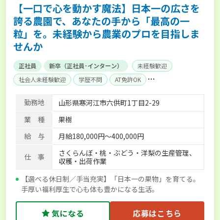
【一口で心を動かす魔法】日本一の広さを
誇る農園で、あなたの手から「最高の一
粒」を。未経験から農業のプロを目指しま
せんか
正社員
新卒（正社員･インターン）
未経験歓迎
社会人未経験歓迎
学歴不問
AT免許OK
家賃補助制度あり
賞与実績あり
年間休日100日以上
勤務地
山形県寒河江市六供町1丁目2-29
社会保険完備
業 種
果樹
給 与
月給180,000円～400,000円
さくらんぼ・桃・ぶどう・洋梨の生産管理、
仕 事
収穫・出荷作業
【選べる休日制／手当充実】「日本一の果物」を育てる。
手厚い福利厚生で心も体も豊かになる生活。
気になる
応募はこちら