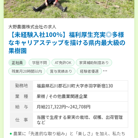
大野農園株式会社の求人
【未経験入社100％】福利厚生充実◎多様
なキャリアステップを描ける県内最大級の
果樹園
正社員
学歴不問
AT免許OK
家賃補助制度あり
残業月20時間以内
賞与実績あり
経験者優遇
社会保険完備
単身寮あり
勤務地
福島県石川郡石川町大字赤羽字新宿130
業 種
果樹 / その他農業関連企業
給 与
月給217,322円～242,708円
当園で生産する果実の栽培、収穫、出荷管理
仕 事
など
農業に「先進的な取り組み」と「楽しさ」を加え、私たち