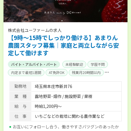
株式会社ユーファームの求人
【9時〜15時でしっかり働ける】あまりん
農園スタッフ募集｜家庭と両立しながら安
定して働けます
バイト・アルバイト・パート
未経験歓迎
学歴不問
内定まで最短1週間
AT免許OK
残業月20時間以内
賞与実績あり
独立支援可能
社会保険完備
勤務地
埼玉県本庄市新井76
業 種
露地野菜･畑作 / 施設野菜 / 果樹
給 与
時給1,200円～
仕 事
いちごなどの栽培に関わる農作業など
お互いにフォローし合う、働きやすさバツグンのあったか