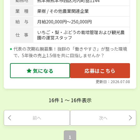
勤務地
熊本県熊本市西区河内町岳1144
業 種
果樹 / その他農業関連企業
給 与
月給200,000円～250,000円
いちご・梨・ぶどうの栽培管理および観光農
仕 事
園の運営スタッフ
代表の次期右腕募集！抜群の「働きやすさ」が整った環境
で、5年後の売上1.5倍を共に目指しませんか？
気になる
応募はこちら
更新日：2026.07.08
16
件
1
〜
16
件表示
前へ
次へ
1