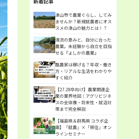
新着記事
津山市で農業ぐらし、してみ
ませんか？新規就農者にオス
スメの津山の魅力とは！？
清流の恵みと、自分に合った
農業。未経験から自立を目指
せる『よしかの農業』
酪農家は稼げる？年収・働き
方・リアルな生活をわかりや
すく紹介
【27.28卒向け】農業関連企
業の業界地図｜アグリビジネ
スの全体像・将来性・就活対
策まで完全解説
【福島県＆群馬県 コラボ企
画】「就農」×「移住」オン
ラインセミナー