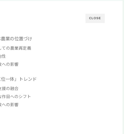
CLOSE
本農業の位置づけ
としての農業再定義
向性
農政への影響
「三位一体」トレンド
策支援の融合
様な作目へのシフト
農政への影響