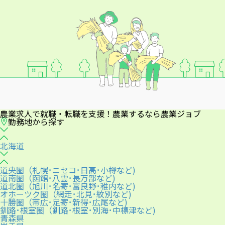
農業求人で就職・転職を支援！農業するなら農業ジョブ
勤務地から探す
北海道
道央圏（札幌･ニセコ･日高･小樽など)
道南圏（函館･八雲･長万部など)
道北圏（旭川･名寄･富良野･稚内など)
オホーツク圏（網走･北見･紋別など)
十勝圏（帯広･足寄･新得･広尾など)
釧路･根室圏（釧路･根室･別海･中標津など)
青森県