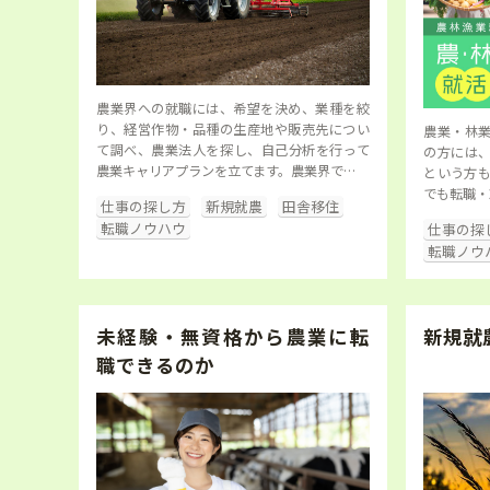
農業界への就職には、希望を決め、業種を絞
り、経営作物・品種の生産地や販売先につい
農業・林
て調べ、農業法人を探し、自己分析を行って
の方には
農業キャリアプランを立てます。農業界で…
という方も
でも転職・
仕事の探し方
新規就農
田舎移住
転職ノウハウ
仕事の探
転職ノウ
未経験・無資格から農業に転
新規就
職できるのか