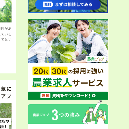
適性があ
えている
いてない
？気に
リアプ