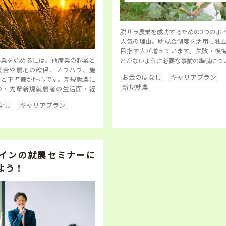
脱サラ農業を成功するための3つのポ
人気の理由。助成金制度を活用し独
目指す人が増えています。失敗・後
農業を始めるには、他産業の起業と
とがないように必要な事前の準備につ
資金や農地の確保、ノウハウ、施
お金のはなし
キャリアプラン
など下準備が肝心です。新規就農に
新規就農
の・先輩新規就農者の生活面・経
なし
キャリアプラン
インの就農セミナーに
よう！