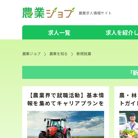
農業求人情報サイト
求人一覧
求人を紹介
農業ジョブ
農業を知る
新規就農
「
【農業界で就職活動】基本情
農・林
報を集めてキャリアプランを
トガイ
作…