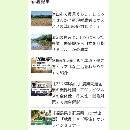
新着記事
津山市で農業ぐらし、してみ
ませんか？新規就農者にオス
スメの津山の魅力とは！？
清流の恵みと、自分に合った
農業。未経験から自立を目指
せる『よしかの農業』
酪農家は稼げる？年収・働き
方・リアルな生活をわかりや
すく紹介
【27.28卒向け】農業関連企
業の業界地図｜アグリビジネ
スの全体像・将来性・就活対
策まで完全解説
【福島県＆群馬県 コラボ企
画】「就農」×「移住」オン
ラインセミナー