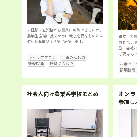
未経験・無資格から農業に転職できるのか。
農業生産職に就くために最も必要なものとは
独立して
何かを農業ジョブがご紹介します。
同じで、
設・機械
必要なも
キャリアプラン
仕事の探し方
営…
新規就農
転職ノウハウ
お金のは
新規就農
社会人向け農業系学校まとめ
オンラ
参加し