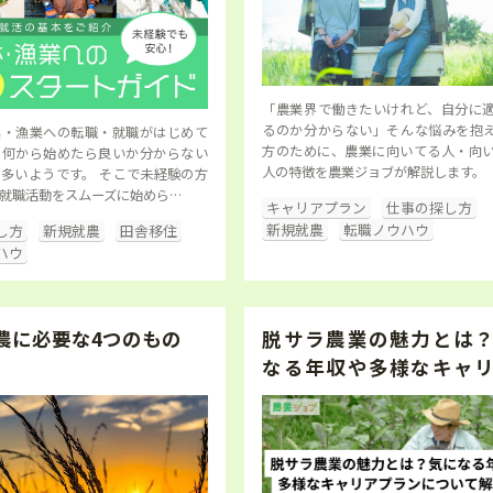
「農業界で働きたいけれど、自分に
るのか分からない」そんな悩みを抱
業・漁業への転職・就職がはじめて
方のために、農業に向いてる人・向
、何から始めたら良いか分からない
人の特徴を農業ジョブが解説します。
多いようです。 そこで未経験の方
就職活動をスムーズに始めら…
キャリアプラン
仕事の探し方
新規就農
転職ノウハウ
し方
新規就農
田舎移住
ハウ
農に必要な4つのもの
脱サラ農業の魅力とは
なる年収や多様なキャ
ラ…