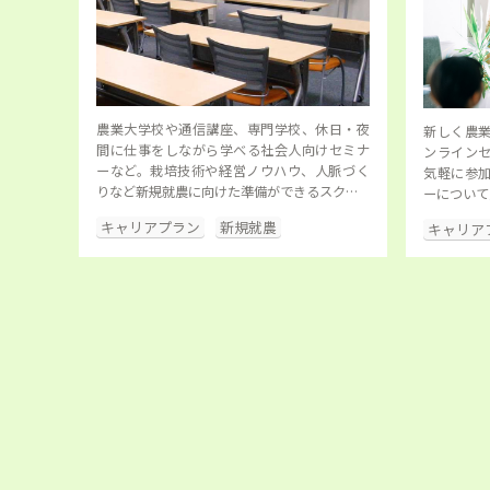
農業大学校や通信講座、専門学校、休日・夜
新しく農
間に仕事をしながら学べる社会人向けセミナ
ンライン
ーなど。栽培技術や経営ノウハウ、人脈づく
気軽に参
りなど新規就農に向けた準備ができるスク…
ーについて
キャリアプラン
新規就農
キャリア