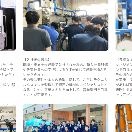
【入社後の流れ】
【多様な
した。今
職種・業界を未経験で入社された場合、新入社員研修
マネジメ
ヶ所以上で
や先輩社員への同行によるOJTを通じて経験を積んで
ンを目指
をもたらす
いただきます。
そのほか
その後は適性や本人の希望に応じて、さらにテクニカ
を実施し
に掲げ、酪
ルなスキルを習得して特定の機械のスペシャリストと
があれば
なることや、営業スキルを向上して、営業部門を目指
専門性を
すことが可能です。
ャリアパ