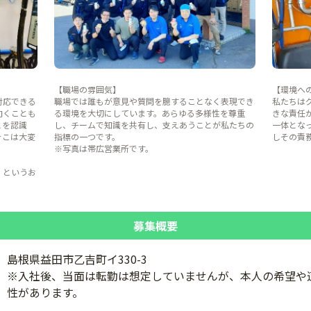
【職場の雰囲気】
【環境へ
対応できる
職場では誰もが意見や質問を臆することなく表現でき
私たちは
向くことも
る環境を大切にしています。あらゆる多様性を尊重
きな責任が
とを認識
し、チームで知識を共有し、支えあうことが私たちの
一体とな
そこは大変
指標の一つです。
しその責
※写真は帯広営業所です。
」というお
募集概要
島根県益田市乙吉町イ330-3
※入社後、当面は転勤は想定していませんが、本人の希望や
性があります。