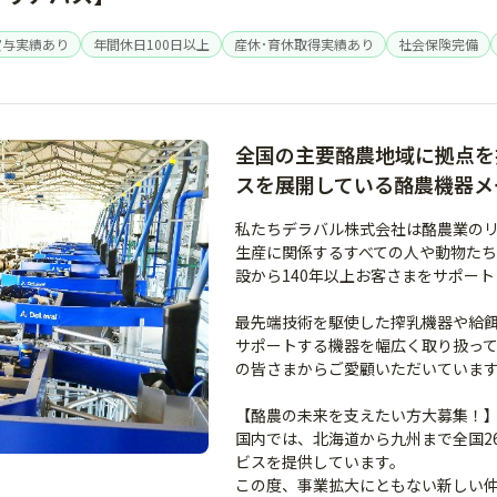
賞与実績あり
年間休日100日以上
産休･育休取得実績あり
社会保険完備
全国の主要酪農地域に拠点を
スを展開している酪農機器メ
私たちデラバル株式会社は酪農業の
生産に関係するすべての人や動物た
設から140年以上お客さまをサポー
最先端技術を駆使した搾乳機器や給
サポートする機器を幅広く取り扱っ
の皆さまからご愛顧いただいていま
【酪農の未来を支えたい方大募集！
国内では、北海道から九州まで全国2
ビスを提供しています。
この度、事業拡大にともない新しい