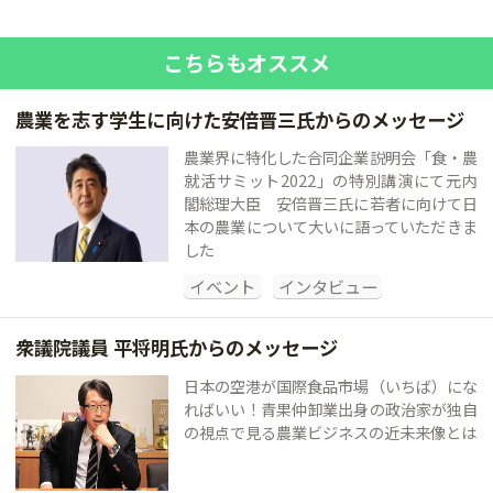
こちらもオススメ
農業を志す学生に向けた安倍晋三氏からのメッセージ
農業界に特化した合同企業説明会「食・農
就活サミット2022」の特別講演にて元内
閣総理大臣 安倍晋三氏に若者に向けて日
本の農業について大いに語っていただきま
した
イベント
インタビュー
衆議院議員 平将明氏からのメッセージ
日本の空港が国際食品市場（いちば）にな
ればいい！青果仲卸業出身の政治家が独自
の視点で見る農業ビジネスの近未来像とは