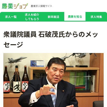
農業求人情報サイト
求人を紹介
農業を知る
求人一覧
新卒就活
求人特集
してもらう
衆議院議員 石破茂氏からのメッ
セージ